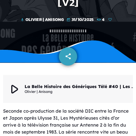
[V2]
OLIVIER | ANISONG
31/10/2025
4
mic
today
share
email
play_arrow
La Belle Histoire des Génériques Télé #40 | Les Mystérieuses cités d'or [V2]
Olivier | Anisong
Seconde co-production de la société DIC entre la France
et Japon après Ulysse 31, Les Mystérieuses cités d’or
arrive à la télévision française sur Antenne 2 à la fin du
mois de septembre 1983. La série rencontre vite un beau