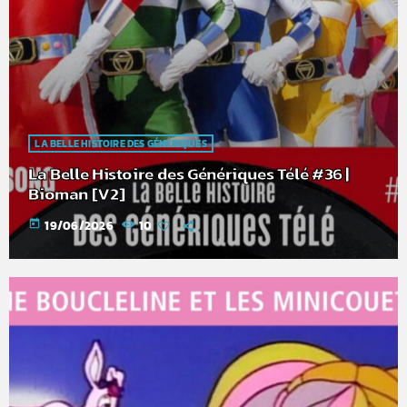
LA BELLE HISTOIRE DES GÉNÉRIQUES
La Belle Histoire des Génériques Télé #36 |
Bioman [V2]
today
19/06/2026
10