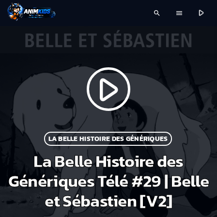
play_arrow
search
menu
play_arrow
LA BELLE HISTOIRE DES GÉNÉRIQUES
La Belle Histoire des
Génériques Télé #29 | Belle
et Sébastien [V2]