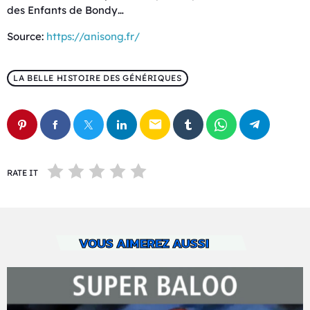
des Enfants de Bondy…
Source:
https://anisong.fr/
LA BELLE HISTOIRE DES GÉNÉRIQUES
email
RATE IT
VOUS AIMEREZ AUSSI