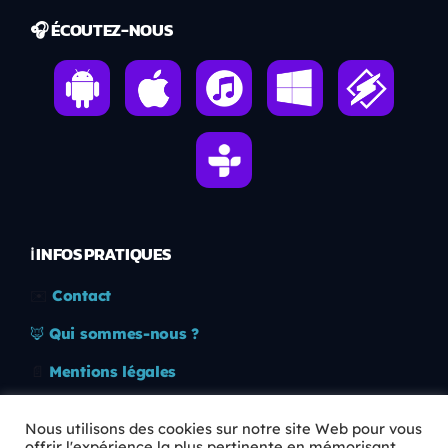
🎧 ÉCOUTEZ-NOUS
ℹ️ INFOS PRATIQUES
✉️
Contact
🦊
Qui sommes-nous ?
📄
Mentions légales
🔒
Confidentialité
Nous utilisons des cookies sur notre site Web pour vous
offrir l'expérience la plus pertinente en mémorisant
🛡️
RGPD