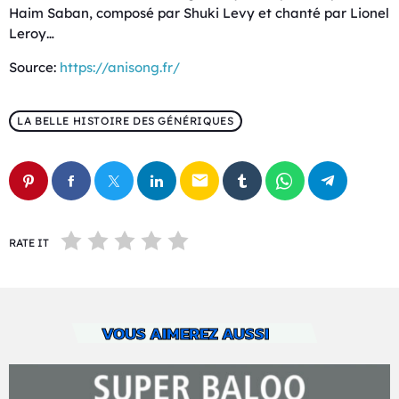
Haim Saban, composé par Shuki Levy et chanté par Lionel
Leroy…
Source:
https://anisong.fr/
LA BELLE HISTOIRE DES GÉNÉRIQUES
email
RATE IT
VOUS AIMEREZ AUSSI