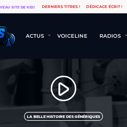
 SITE DE KIDSUNE
WARÉTRO
ORANGE ROAD QUI PA
DERNIERS TITRES !
DÉDICACE ÉCRIT !
ACTUS
VOICELINE
RADIOS
play_arrow
LA BELLE HISTOIRE DES GÉNÉRIQUES