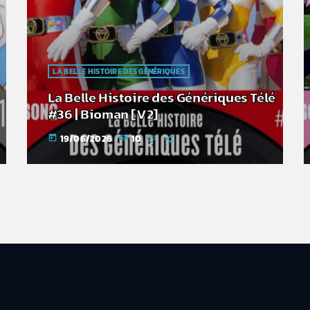
LA BELLE HISTOIRE DES GÉNÉRIQUES
La Belle Histoire des Génériques Télé
#36 | Bioman [V2]
19/06/2026
10
today