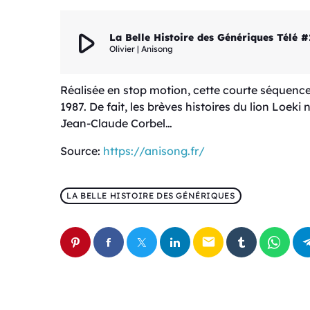
play_arrow
La Belle Histoire des Génériques Télé #1
Olivier | Anisong
Réalisée en stop motion, cette courte séquence
1987. De fait, les brèves histoires du lion Loe
Jean-Claude Corbel…
Source:
https://anisong.fr/
LA BELLE HISTOIRE DES GÉNÉRIQUES
email