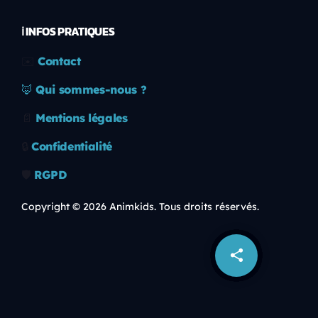
ℹ️ INFOS PRATIQUES
✉️
Contact
🦊
Qui sommes-nous ?
📄
Mentions légales
🔒
Confidentialité
🛡️
RGPD
Copyright © 2026 Animkids. Tous droits réservés.
share
email