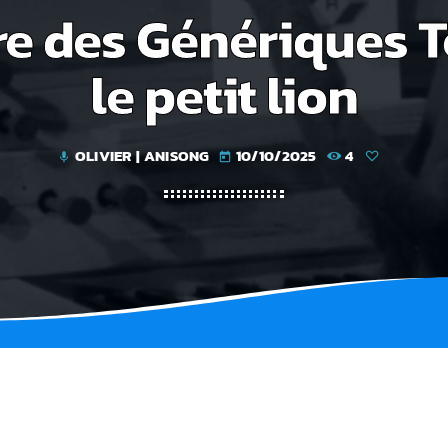
re des Génériques T
le petit lion
OLIVIER | ANISONG
10/10/2025
4
mic
today