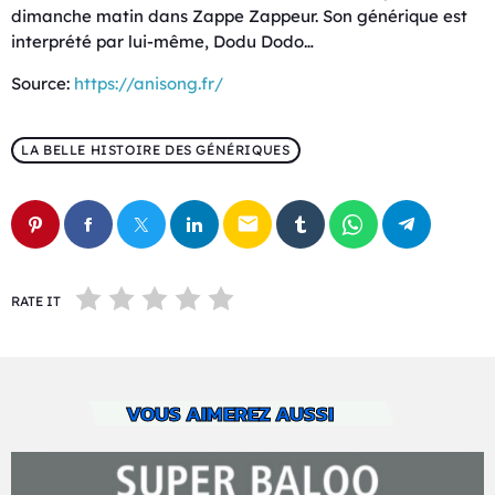
dimanche matin dans Zappe Zappeur. Son générique est
interprété par lui-même, Dodu Dodo…
Source:
https://anisong.fr/
LA BELLE HISTOIRE DES GÉNÉRIQUES
email
RATE IT
VOUS AIMEREZ AUSSI