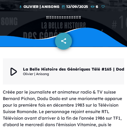
OLIVIER | ANISONG
12/09/2025
6
mic
today
share
email
play_arrow
La Belle Histoire des Génériques Télé #165 | Dodu
Olivier | Anisong
Créée par le journaliste et animateur radio & TV suisse
Bernard Pichon, Dodu Dodo est une marionnette apparue
pour la première fois en décembre 1983 sur la Télévision
Suisse Romande. Le personnage rejoint ensuite RTL
Télévision avant d'arriver à la fin de l’année 1986 sur TF1,
d’abord le mercredi dans l’émission Vitamine, puis le