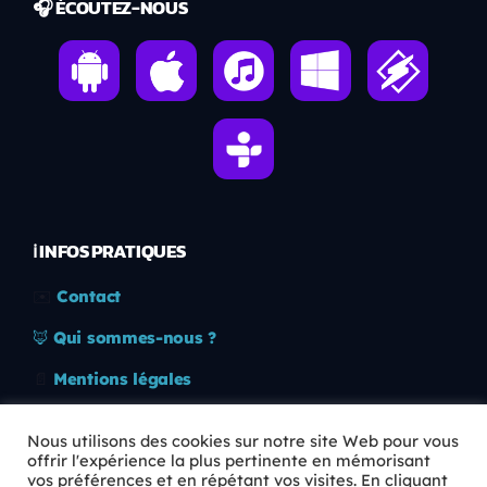
🎧 ÉCOUTEZ-NOUS
ℹ️ INFOS PRATIQUES
✉️
Contact
🦊
Qui sommes-nous ?
📄
Mentions légales
🔒
Confidentialité
Nous utilisons des cookies sur notre site Web pour vous
offrir l'expérience la plus pertinente en mémorisant
🛡️
RGPD
vos préférences et en répétant vos visites. En cliquant