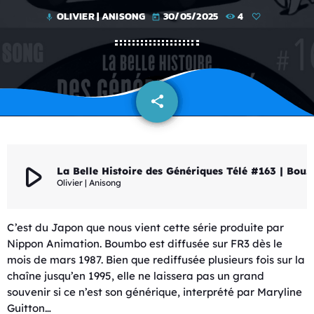
OLIVIER | ANISONG
30/05/2025
4
mic
today
share
email
play_arrow
La Belle Histoire des Génériques Télé #163 | Boumbo
Olivier | Anisong
C’est du Japon que nous vient cette série produite par
Nippon Animation. Boumbo est diffusée sur FR3 dès le
mois de mars 1987. Bien que rediffusée plusieurs fois sur la
chaîne jusqu’en 1995, elle ne laissera pas un grand
souvenir si ce n’est son générique, interprété par Maryline
Guitton…