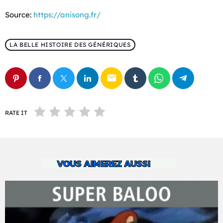
Source:
https://anisong.fr/
LA BELLE HISTOIRE DES GÉNÉRIQUES
email
RATE IT
VOUS AIMEREZ AUSSI