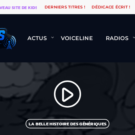
 SITE DE KIDSUNE
WARÉTRO
ORANGE ROAD QUI PAS
DERNIERS TITRES !
DÉDICACE ÉCRIT !
ACTUS
VOICELINE
RADIOS
play_arrow
LA BELLE HISTOIRE DES GÉNÉRIQUES