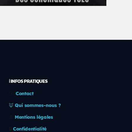
ℹ️ INFOS PRATIQUES
✉️
Contact
🦊
Qui sommes-nous ?
📄
Mentions légales
🔒
Confidentialité