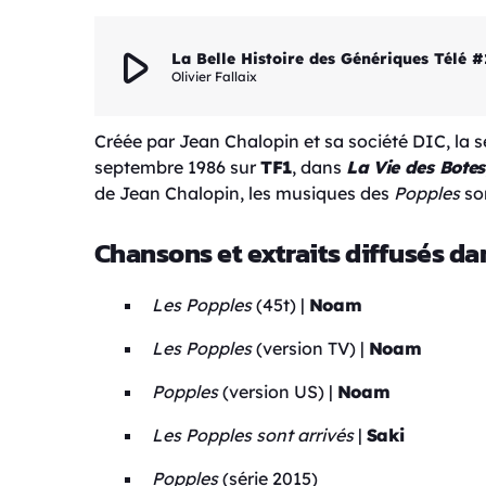
play_arrow
La Belle Histoire des Génériques Télé #
Olivier Fallaix
Créée par Jean Chalopin et sa société DIC, la s
septembre 1986 sur
TF1
, dans
La Vie des Botes
de Jean Chalopin, les musiques des
Popples
so
Chansons et extraits diffusés da
Les Popples
(45t) |
Noam
Les Popples
(version TV) |
Noam
Popples
(version US) |
Noam
Les Popples sont arrivés
|
Saki
Popples
(série 2015)