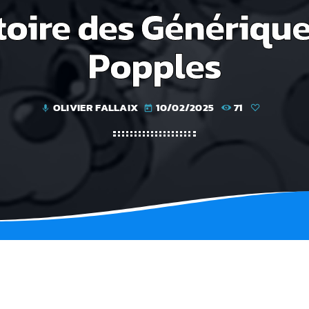
toire des Générique
Popples
OLIVIER FALLAIX
10/02/2025
71
mic
today