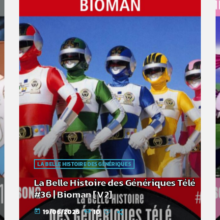
LA BELLE HISTOIRE DES GÉNÉRIQUES
La Belle Histoire des Génériques Télé
#36 | Bioman [V2]
19/06/2026
10
today