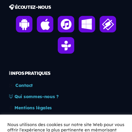
🎧 ÉCOUTEZ-NOUS
ℹ️ INFOS PRATIQUES
✉️
Contact
🦊
Qui sommes-nous ?
📄
Mentions légales
🔒
Confidentialité
Nous utilisons des cookies sur notre site Web pour vous
offrir l'expérience la plus pertinente en mémorisant
🛡️
RGPD