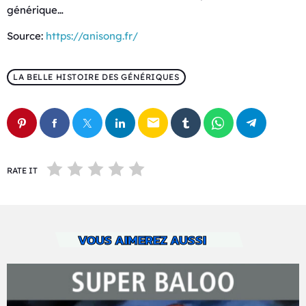
générique…
Source:
https://anisong.fr/
LA BELLE HISTOIRE DES GÉNÉRIQUES
email
RATE IT
VOUS AIMEREZ AUSSI