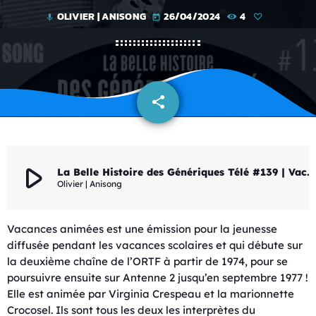
OLIVIER | ANISONG
26/04/2024
4
mic
today
share
email
play_arrow
La Belle Histoire des Génériques Télé #139 | Vacances animées
Olivier | Anisong
Vacances animées est une émission pour la jeunesse
diffusée pendant les vacances scolaires et qui débute sur
la deuxième chaîne de l’ORTF à partir de 1974, pour se
poursuivre ensuite sur Antenne 2 jusqu’en septembre 1977 !
Elle est animée par Virginia Crespeau et la marionnette
Crocosel. Ils sont tous les deux les interprètes du