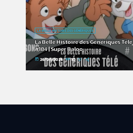
LA BELLE HISTOIRE DES GÉNÉRIQUES
La Belle Histoire des Génériques Télé
#184 | Super Baloo
26/06/2026
10
today