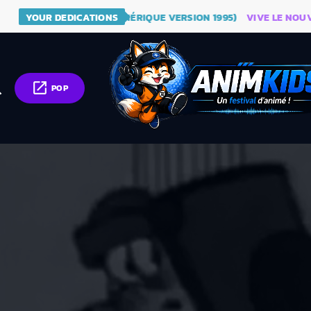
E - DRAGON BALL (GÉNÉRIQUE VERSION 1995)
YOUR DEDICATIONS
VIVE LE NOUVEAU
open_in_new
ch
POP