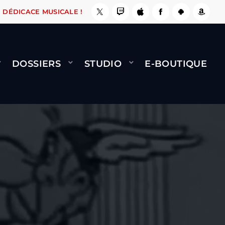
SE, ÇA LE FAIT !
NAMI
BERNARD MINET - FL
DÉDICACE MUSICALE !
DOSSIERS
STUDIO
E-BOUTIQUE