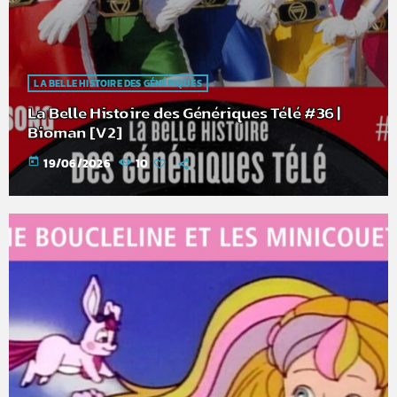
LA BELLE HISTOIRE DES GÉNÉRIQUES
La Belle Histoire des Génériques Télé #36 |
Bioman [V2]
today
19/06/2026
10