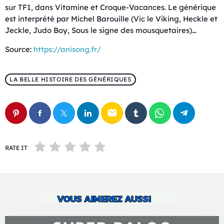
sur TF1, dans Vitamine et Croque-Vacances. Le générique
est interprété par Michel Barouille (Vic le Viking, Heckle et
Jeckle, Judo Boy, Sous le signe des mousquetaires)…
Source:
https://anisong.fr/
LA BELLE HISTOIRE DES GÉNÉRIQUES
email
RATE IT
VOUS AIMEREZ AUSSI