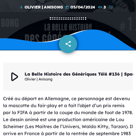
OLIVIER | ANISONG
05/04/2024
3
mic
today
share
email
play_arrow
La Belle Histoire des Gén
Olivier | Anisong
Créé au départ en Allemagne, ce personnage est devenu
la mascotte du fair-play et a fait l’objet d’un prix remis
par la FIFA à partir de la coupe du monde de foot de 1978.
Le dessin animé est une production américaine de Lou
Scheimer (Les Maitres de l’Univers, Waldo Kitty, Tarzan). Il
arrive en France à partir de la rentrée de septembre 1983