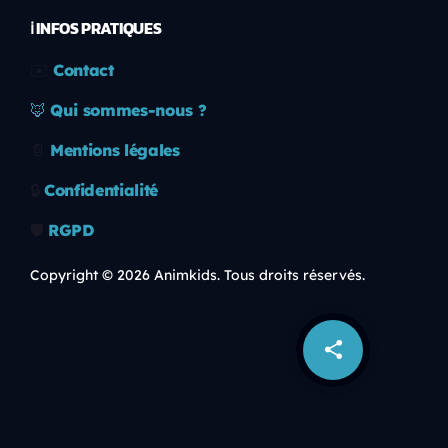
ℹ️ INFOS PRATIQUES
✉️
Contact
🦊
Qui sommes-nous ?
📄
Mentions légales
🔒
Confidentialité
🛡️
RGPD
Copyright © 2026 Animkids. Tous droits réservés.
share
email