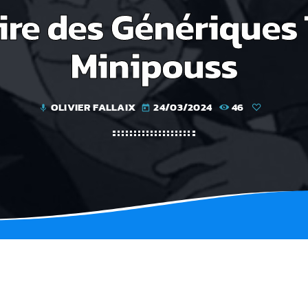
ire des Génériques 
Minipouss
OLIVIER FALLAIX
24/03/2024
46
mic
today