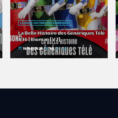
LA BELLE HISTOIRE DES GÉNÉRIQUES
La Belle Histoire des Génériques Télé
#36 | Bioman [V2]
19/06/2026
10
today