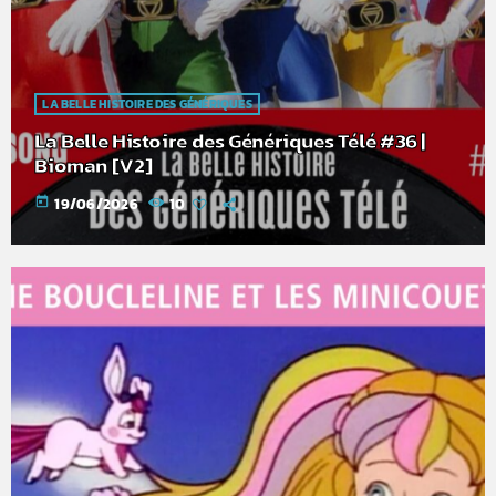
LA BELLE HISTOIRE DES GÉNÉRIQUES
La Belle Histoire des Génériques Télé #36 |
Bioman [V2]
today
19/06/2026
10