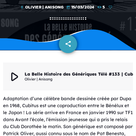
OLIVIER | ANISONG
15/03/2024
5
mic
today
share
email
play_arrow
La Belle Histoire des G
Olivier | Anisong
Adaptation d’une célèbre bande dessinée créée par Dupa
en 1968, Cubitus est une coproduction entre le Bénélux et
le Japon ! La série arrive en France en janvier 1990 sur TF1
dans Avant l’école, l’émission jeunesse qui a pris le relais
du Club Dorothée le matin. Son générique est composé par
Patrick Oliver, aussi connu sous le nom de Pat Benesta,