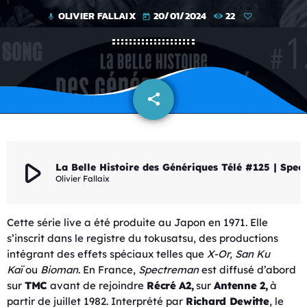
OLIVIER FALLAIX
20/01/2024
22
mic
today
share
email
play_arrow
La Belle Histoire des Gén
Olivier Fallaix
Cette série live a été produite au Japon en 1971. Elle
s’inscrit dans le registre du tokusatsu, des productions
intégrant des effets spéciaux telles que
X-Or, San Ku
Kaï
ou
Bioman
. En France,
Spectreman
est diffusé d’abord
sur
TMC
avant de rejoindre
Récré A2,
sur
Antenne 2,
à
partir de juillet 1982. Interprété par
Richard Dewitte
, le