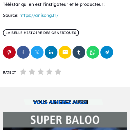
Téléstar qui en est l’instigateur et le producteur !
Source:
https://anisong.fr/
LA BELLE HISTOIRE DES GÉNÉRIQUES
email
RATE IT
VOUS AIMEREZ AUSSI