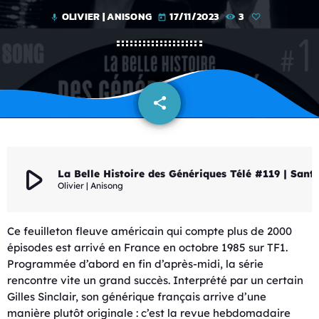
OLIVIER | ANISONG
17/11/2023
3
mic
today
share
email
play_arrow
La Belle Histoire des Génériques Tél
Olivier | Anisong
Ce feuilleton fleuve américain qui compte plus de 2000
épisodes est arrivé en France en octobre 1985 sur TF1.
Programmée d’abord en fin d’après-midi, la série
rencontre vite un grand succès. Interprété par un certain
Gilles Sinclair, son générique français arrive d’une
manière plutôt originale : c’est la revue hebdomadaire