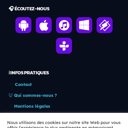
🎧 ÉCOUTEZ-NOUS
ℹ️ INFOS PRATIQUES
✉️
Contact
🦊
Qui sommes-nous ?
📄
Mentions légales
🔒
Confidentialité
Nous utilisons des cookies sur notre site Web pour vous
offrir l'expérience la plus pertinente en mémorisant
🛡️
RGPD