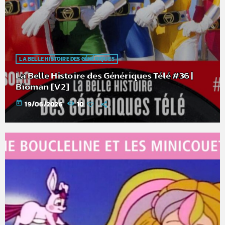
LA BELLE HISTOIRE DES GÉNÉRIQUES
La Belle Histoire des Génériques Télé #36 |
Bioman [V2]
today
19/06/2026
10