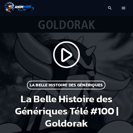
search
menu
play_arrow
LA BELLE HISTOIRE DES GÉNÉRIQUES
La Belle Histoire des
Génériques Télé #100 |
Goldorak