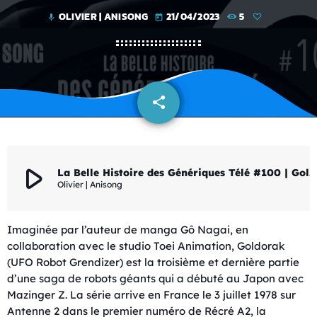
OLIVIER | ANISONG
21/04/2023
5
mic
today
share
email
play_arrow
La Belle Histoire des Génériques Télé #100 | Goldorak
Olivier | Anisong
Imaginée par l’auteur de manga Gô Nagai, en
collaboration avec le studio Toei Animation, Goldorak
(UFO Robot Grendizer) est la troisième et dernière partie
d’une saga de robots géants qui a débuté au Japon avec
Mazinger Z. La série arrive en France le 3 juillet 1978 sur
Antenne 2 dans le premier numéro de Récré A2, la