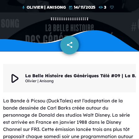
OLIVIER | ANISONG
14/11/2025
3
mic
today
share
email
play_arrow
La Belle Histoire des Génériques Télé #09 | La Bande à Picsou [V2]
Olivier | Anisong
La Bande à Picsou (DuckTales) est l’adaptation de la
bande dessinée de Carl Barks créée autour du
personnage de Donald des studios Walt Disney. La série
est arrivée en France en janvier 1988 dans le Disney
Channel sur FR3. Cette émission lancée trois ans plus tôt
proposait chaque samedi soir une programmation autour