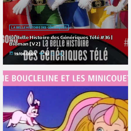
LA BELLE HISTOIRE DES GÉNÉRIQUES
La Belle Histoire des Génériques Télé #36 |
Bioman [V2]
today
19/06/2026
10