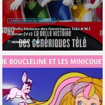
LA BELLE HISTOIRE DES GÉNÉRIQUES
La Belle Histoire des Génériques Télé #36 |
Bioman [V2]
today
19/06/2026
10