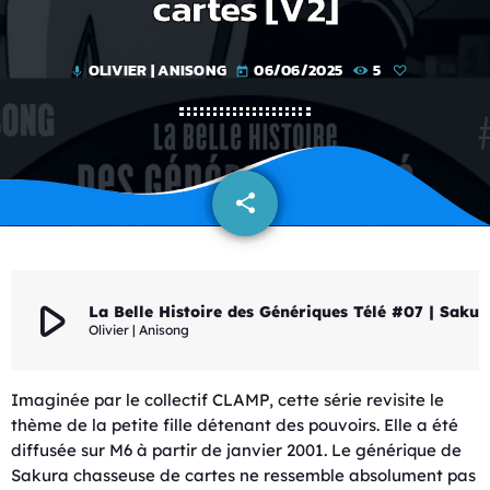
cartes [V2]
OLIVIER | ANISONG
06/06/2025
5
mic
today
share
email
play_arrow
La Belle Histoire des Génériques Télé #07 | Sakura chasseuse de cart
Olivier | Anisong
Imaginée par le collectif CLAMP, cette série revisite le
thème de la petite fille détenant des pouvoirs. Elle a été
diffusée sur M6 à partir de janvier 2001. Le générique de
Sakura chasseuse de cartes ne ressemble absolument pas