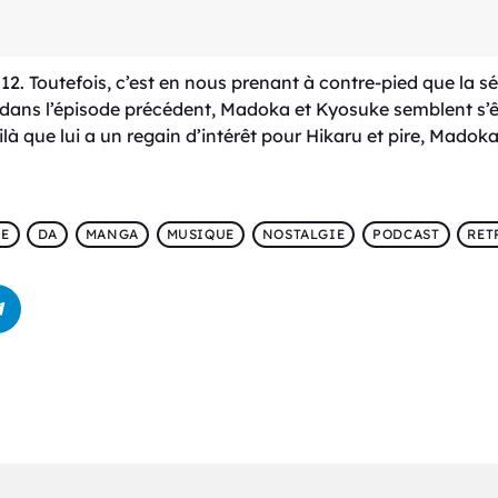
12. Toutefois, c’est en nous prenant à contre-pied que la séri
, dans l’épisode précédent, Madoka et Kyosuke semblent s’êt
ilà que lui a un regain d’intérêt pour Hikaru et pire, Mado
TE
DA
MANGA
MUSIQUE
NOSTALGIE
PODCAST
RET