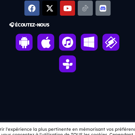
🎧 ÉCOUTEZ-NOUS
frir l'expérience la plus pertinente en mémorisant vos préféren
Asu No Egao No Tame Ni- OP Gate Keepers
», vous consentez à l'utilisation de TOUS les cookies. Cependant,