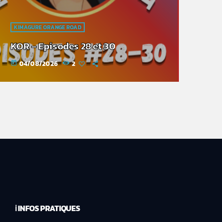
KIMAGURE ORANGE ROAD
KOR – Episodes 28 et 30
04/08/2026
2
today
ℹ️ INFOS PRATIQUES