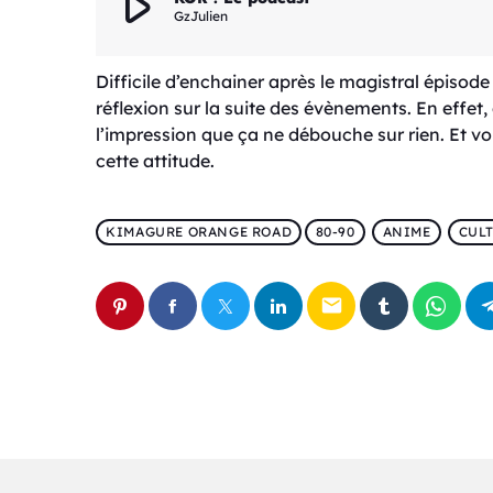
play_arrow
GzJulien
Difficile d’enchainer après le magistral épisode 
réflexion sur la suite des évènements. En effet
l’impression que ça ne débouche sur rien. Et vo
cette attitude.
KIMAGURE ORANGE ROAD
80-90
ANIME
CUL
email