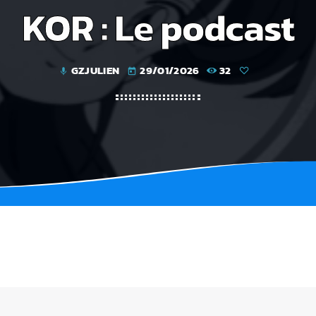
KOR : Le podcast
GZJULIEN
29/01/2026
32
mic
today