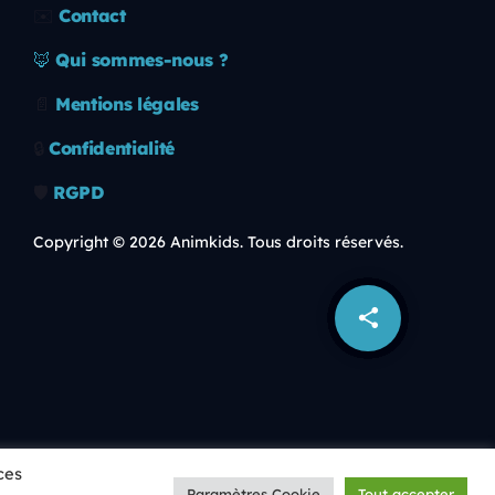
✉️
Contact
🦊
Qui sommes-nous ?
📄
Mentions légales
🔒
Confidentialité
🛡️
RGPD
Copyright © 2026 Animkids. Tous droits réservés.
share
email
ces
Paramètres Cookie
Tout accepter