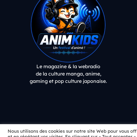
Le magazine & la webradio
de la culture manga, anime,
gaming et pop culture japonaise.
Nous utilisons des cookies sur notre site Web pour vous of
Asu No Egao No Tame Ni- OP Gate Keepers
et en répétant vos visites. En cliquant sur « Tout accepter 