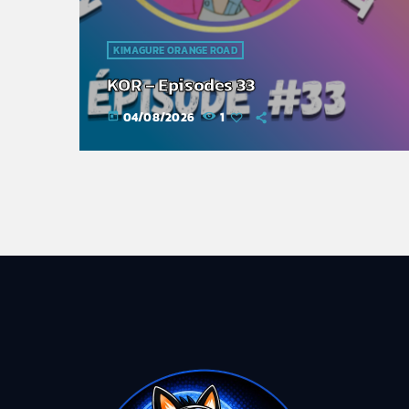
KIMAGURE ORANGE ROAD
KOR – Episodes 33
04/08/2026
1
today