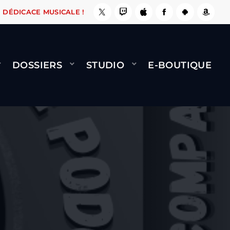
ASSE, ÇA LE FAIT !
NAMI
BERNARD MINET - 
DÉDICACE MUSICALE !
DOSSIERS
STUDIO
E-BOUTIQUE