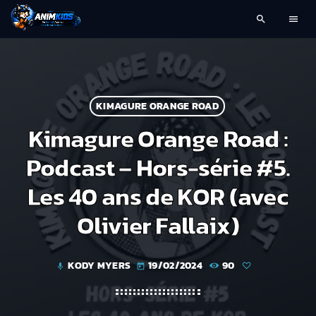
search
menu
KIMAGURE ORANGE ROAD
Kimagure Orange Road :
Podcast – Hors-série #5.
Les 40 ans de KOR (avec
Olivier Fallaix)
KODY MYERS
19/02/2024
90
mic
today