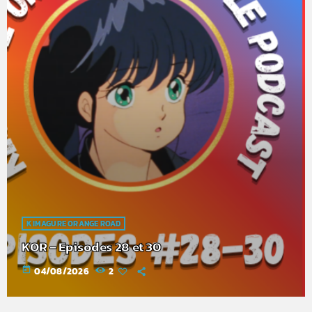
KIMAGURE ORANGE ROAD
KOR – Episodes 28 et 30
today
04/08/2026
2