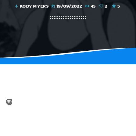
KODY MYERS
19/09/2022
45
2
5
mic
today