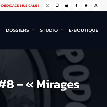
 ÇA LE FAIT !
NAMI
BERNARD MINET - FLY (
DÉDICACE MUSICALE !
DOSSIERS
STUDIO
E-BOUTIQUE
#8 – « Mirages