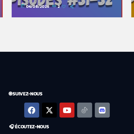
04/08/2026
2
today
🌐 SUIVEZ-NOUS
🎧 ÉCOUTEZ-NOUS