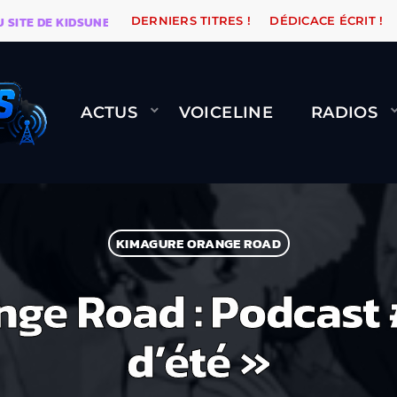
TE DE KIDSUNE
WARÉTRO
ORANGE ROAD QUI PASSE,
DERNIERS TITRES !
DÉDICACE ÉCRIT !
ACTUS
VOICELINE
RADIOS
KIMAGURE ORANGE ROAD
ge Road : Podcast 
d’été »