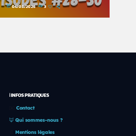
04/08/2026
3
today
ℹ️ INFOS PRATIQUES
✉️
Contact
🦊
Qui sommes-nous ?
📄
Mentions légales