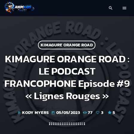
search
menu
KIMAGURE ORANGE ROAD
KIMAGURE ORANGE ROAD :
LE PODCAST
FRANCOPHONE Episode #9
« Lignes Rouges »
KODY MYERS
05/05/2023
77
3
5
mic
today