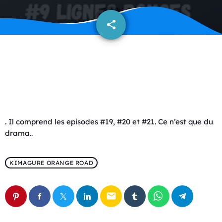
share
email
3
. Il comprend les episodes #19, #20 et #21. Ce n’est que du
drama..
KIMAGURE ORANGE ROAD
email