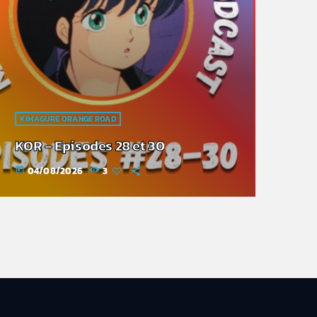
KIMAGURE ORANGE ROAD
KOR – Episodes 28 et 30
04/08/2026
3
today