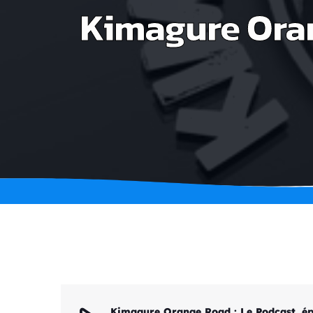
Kimagure Oran
Kimagure Orange Road : Le Podcast, é