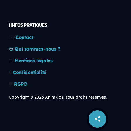
ℹ️ INFOS PRATIQUES
✉️
Contact
🦊
Qui sommes-nous ?
📄
Mentions légales
🔒
Confidentialité
🛡️
RGPD
Copyright © 2026 Animkids. Tous droits réservés.
share
email
1