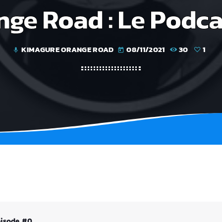
ge Road : Le Podca
KIMAGURE ORANGE ROAD
08/11/2021
30
1
mic
today
pisode #0