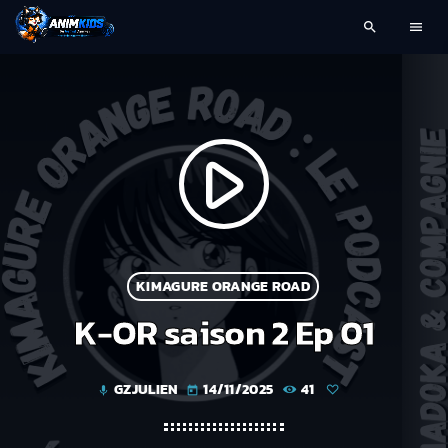
search
menu
play_arrow
KIMAGURE ORANGE ROAD
K-OR saison 2 Ep 01
GZJULIEN
14/11/2025
41
mic
today