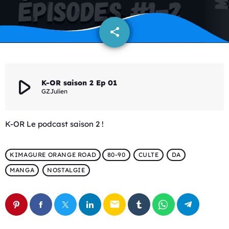
share
email
play_arrow
K-OR saison 2 Ep 01
GZJulien
K-OR Le podcast saison 2 !
KIMAGURE ORANGE ROAD
80-90
CULTE
DA
MANGA
NOSTALGIE
email