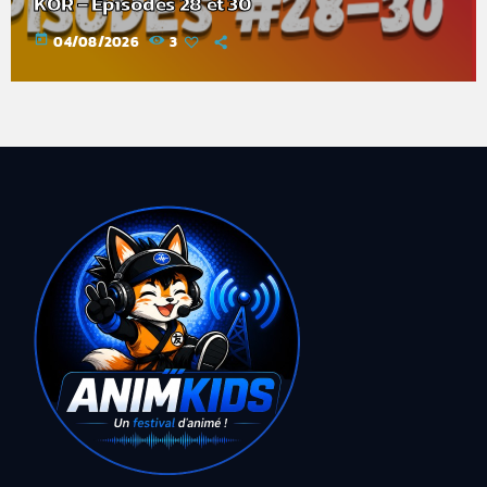
KOR – Episodes 28 et 30
today
04/08/2026
3