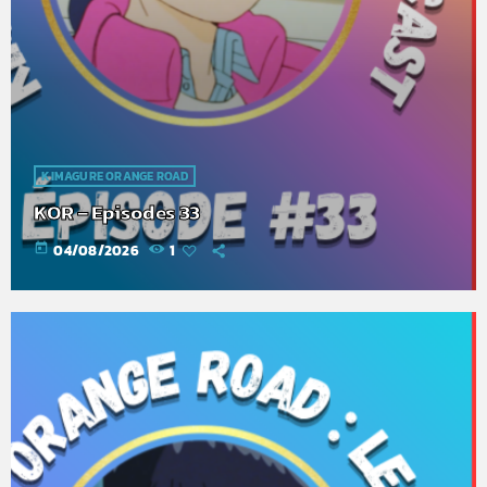
KIMAGURE ORANGE ROAD
KOR – Episodes 33
today
04/08/2026
1