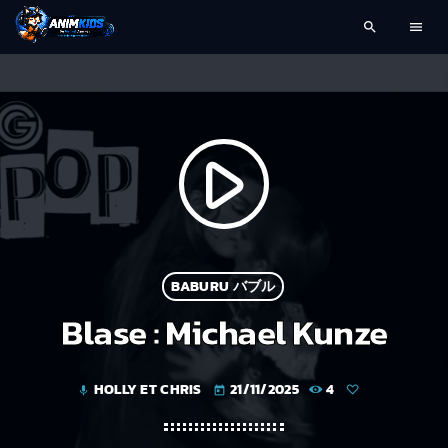
search
menu
play_arrow
BABURU バブル
Blase : Michael Kunze
HOLLY ET CHRIS
21/11/2025
4
mic
today