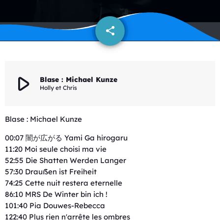
share
email
play_arrow
Blase : Michael Kunze
Holly et Chris
Blase : Michael Kunze
00:07 闇が広がる Yami Ga hirogaru
11:20 Moi seule choisi ma vie
52:55 Die Shatten Werden Langer
57:30 Drauẞen ist Freiheit
74:25 Cette nuit restera eternelle
86:10 MRS De Winter bin ich !
101:40 Pia Douwes-Rebecca
122:40 Plus rien n'arrête les ombres