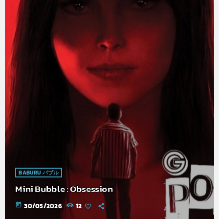
BABURU バブル
Mini Bubble : Obsession
today
30/05/2026
12