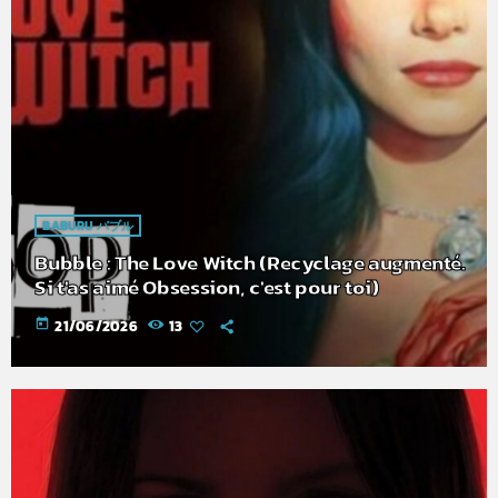
BABURU バブル
Bubble : The Love Witch (Recyclage augmenté.
Si t'as aimé Obsession, c'est pour toi)
today
21/06/2026
13