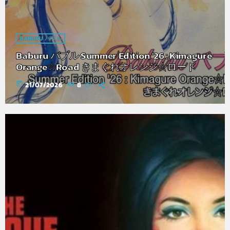
BABURU バブル
Baburu バブル Summer Edition '26 : Kimagure
Orange☆Road きまぐれオレンジ☆ロード
today
21/07/2026
8