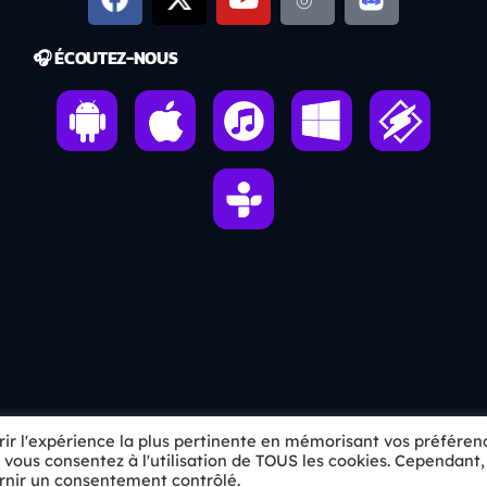
🎧 ÉCOUTEZ-NOUS
frir l'expérience la plus pertinente en mémorisant vos préféren
», vous consentez à l'utilisation de TOUS les cookies. Cependant,
skip_previous
skip_next
radio
urnir un consentement contrôlé.