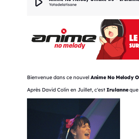
play_arrow
Yotadelatisane
Bienvenue dans ce nouvel
Anime No Melody 
Après David Colin en Juillet, c'est
Irulanne
que 