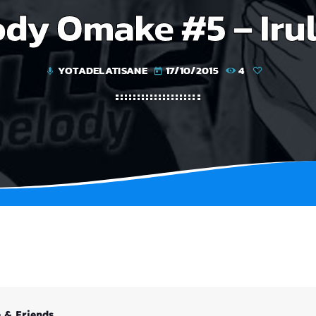
dy Omake #5 – Irul
YOTADELATISANE
17/10/2015
4
mic
today
 & Friends