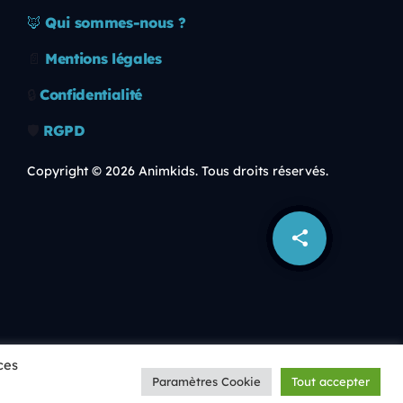
🦊
Qui sommes-nous ?
📄
Mentions légales
🔒
Confidentialité
🛡️
RGPD
Copyright © 2026 Animkids. Tous droits réservés.
share
email
ces
playlist_play
volume_up
Paramètres Cookie
Tout accepter
00:00