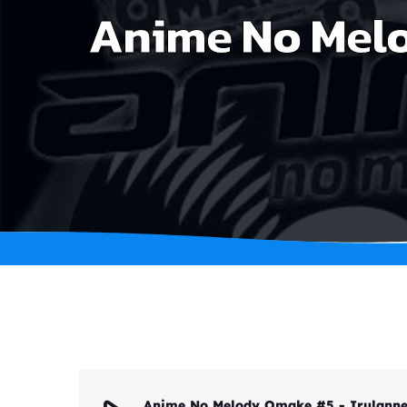
Anime No Melo
Anime No Melody Omake #5 - Irulanne