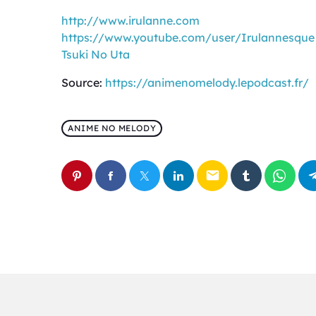
http://www.irulanne.com
https://www.youtube.com/user/Irulannesque
Tsuki No Uta
Source:
https://animenomelody.lepodcast.fr/
ANIME NO MELODY
email