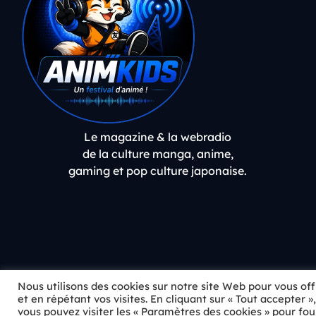
Le magazine & la webradio
de la culture manga, anime,
gaming et pop culture japonaise.
Nous utilisons des cookies sur notre site Web pour vous of
play_arrow
火炎
et en répétant vos visites. En cliquant sur « Tout accepter 
vous pouvez visiter les « Paramètres des cookies » pour fo
女王蜂