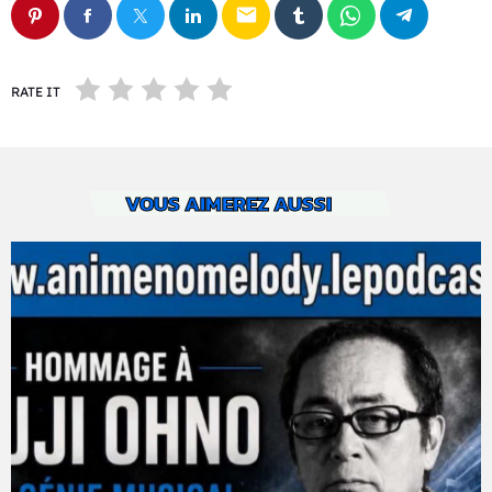
email
RATE IT
VOUS AIMEREZ AUSSI