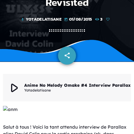
Revisited
YOTADELATISANE
01/08/2015
3
mic
today
share
email
play_arrow
Anime No Melody Omake #4 Interview Paralla
Yotadelatisane
Salut à tous ! Voici la tant attendu interview de Parallax
alias David Colin pour la sortie prochaine (ok, dans