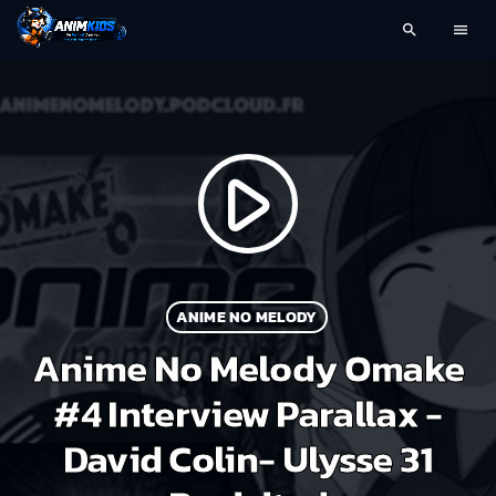
search
menu
play_arrow
ANIME NO MELODY
Anime No Melody Omake
#4 Interview Parallax -
David Colin- Ulysse 31