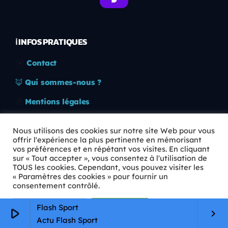
ℹ️ INFOS PRATIQUES
✉️
Contact
🦊
Qui sommes-nous ?
📄
Mentions légales
🔒
Confidentialité
Nous utilisons des cookies sur notre site Web pour vous
offrir l'expérience la plus pertinente en mémorisant
🛡️
RGPD
vos préférences et en répétant vos visites. En cliquant
sur « Tout accepter », vous consentez à l'utilisation de
Copyright © 2026 Animkids. Tous droits réservés.
TOUS les cookies. Cependant, vous pouvez visiter les
« Paramètres des cookies » pour fournir un
consentement contrôlé.
Paramètres Cookie
Tout accepter
Flash Sport
play_arrow
keyboard_arrow_right
Actu Flash Sport