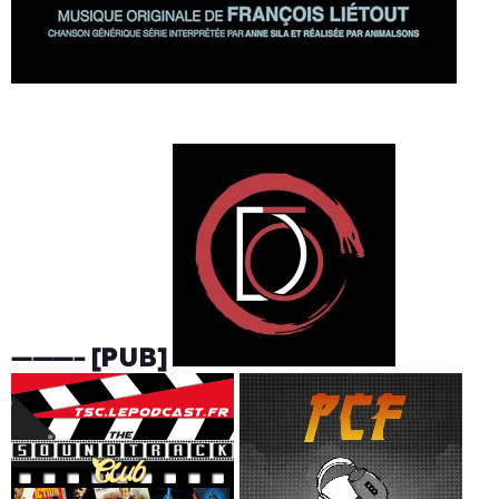
———-
[PUB]