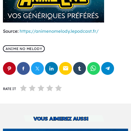
Source:
https://animenomelody.lepodcast.fr/
ANIME NO MELODY
email
RATE IT
VOUS AIMEREZ AUSSI