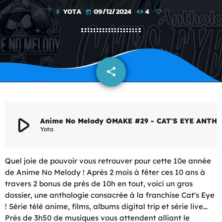
YOTA
09/12/2024
4
mic
today
share
email
play_arrow
Anime No Melody OMAKE #29 - CAT'S EYE ANTH
Yota
Quel joie de pouvoir vous retrouver pour cette 10e année
de Anime No Melody ! Après 2 mois à fêter ces 10 ans à
travers 2 bonus de près de 10h en tout, voici un gros
dossier, une anthologie consacrée à la franchise Cat's Eye
! Série télé anime, films, albums digital trip et série live…
Près de 3h50 de musiques vous attendent alliant le