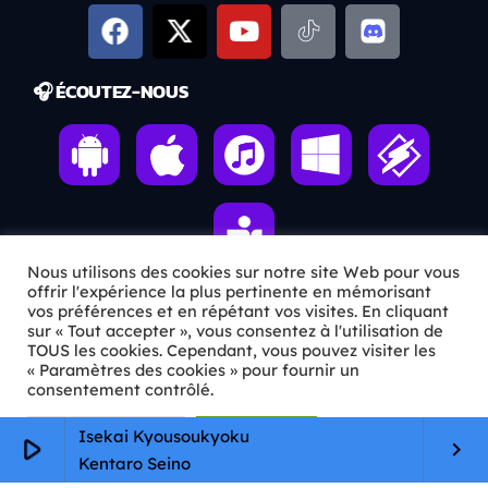
🎧 ÉCOUTEZ-NOUS
Nous utilisons des cookies sur notre site Web pour vous
offrir l'expérience la plus pertinente en mémorisant
vos préférences et en répétant vos visites. En cliquant
sur « Tout accepter », vous consentez à l'utilisation de
ℹ️ INFOS PRATIQUES
TOUS les cookies. Cependant, vous pouvez visiter les
« Paramètres des cookies » pour fournir un
✉️
Contact
consentement contrôlé.
🦊
Qui sommes-nous ?
Paramètres Cookie
Tout accepter
Isekai Kyousoukyoku
play_arrow
keyboard_arrow_right
Kentaro Seino
📄
Mentions légales