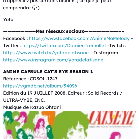
n'appréciez pas certains albums ( ce que je peux
comprendre 🙂 )
Yota
———————–Mes réseaux sociaux————————–
–
Facebook :
https://www.facebook.com/AnimeNoMelody
–
Twitter :
https://twitter.com/DamienTremollet
-Twitch :
https://www.twitch.tv/yotadelatisane
– Instagram :
https://www.instagram.com/yotadelatisane
ANIME CAPSULE CAT'S EYE SEASON 1
Référence : CDSOL-1247
https://vgmdb.net/album/54096
Édition du 19 JUILLET 2008, Editeur : Solid Records /
ULTRA-VYBE, INC.
Musique de Kazuo Ohtani