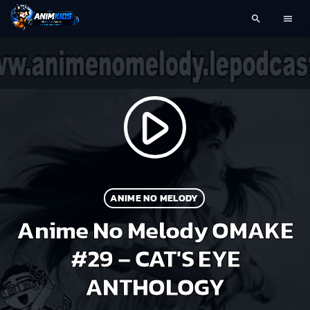
search
menu
play_arrow
ANIME NO MELODY
Anime No Melody OMAKE
#29 – CAT'S EYE
ANTHOLOGY