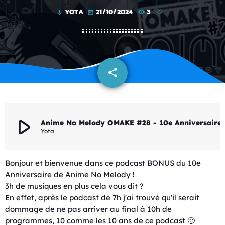
YOTA
21/10/2024
3
mic
today
share
email
play_arrow
Anime No Melody OMAKE #28 - 10e Anniver
Yota
Bonjour et bienvenue dans ce podcast BONUS du 10e
Anniversaire de Anime No Melody !
3h de musiques en plus cela vous dit ?
En effet, après le podcast de 7h j'ai trouvé qu'il serait
dommage de ne pas arriver au final à 10h de
programmes, 10 comme les 10 ans de ce podcast 🙂