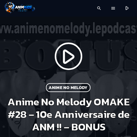
play_arrow
search
menu
play_arrow
ANIME NO MELODY
Anime No Melody OMAKE
#28 – 10e Anniversaire de
ANM !! – BONUS