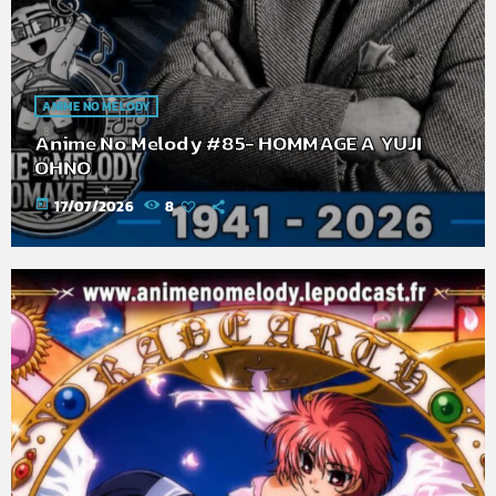
ANIME NO MELODY
Anime No Melody #85- HOMMAGE A YUJI
OHNO
today
17/07/2026
8