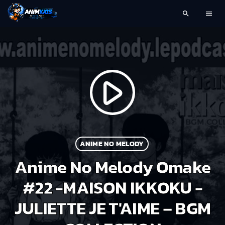
search
menu
play_arrow
ANIME NO MELODY
Anime No Melody Omake
#22 -MAISON IKKOKU -
JULIETTE JE T'AIME – BGM