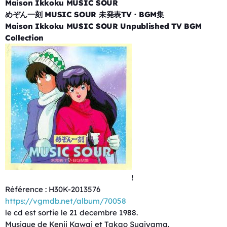
Maison Ikkoku MUSIC SOUR
めぞん一刻 MUSIC SOUR 未発表TV・BGM集
Maison Ikkoku MUSIC SOUR Unpublished TV BGM
Collection
!
Référence : H30K-2013576
https://vgmdb.net/album/70058
le cd est sortie le 21 decembre 1988.
Musique de Kenji Kawai et Takao Sugiyama.