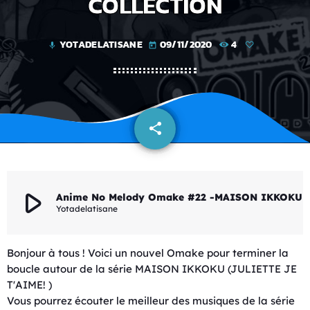
COLLECTION
YOTADELATISANE
09/11/2020
4
mic
today
share
email
play_arrow
Anime No Melody Omake #22 -MAISON IKKOKU -
Yotadelatisane
Bonjour à tous ! Voici un nouvel Omake pour terminer la
boucle autour de la série MAISON IKKOKU (JULIETTE JE
T'AIME! )
Vous pourrez écouter le meilleur des musiques de la série