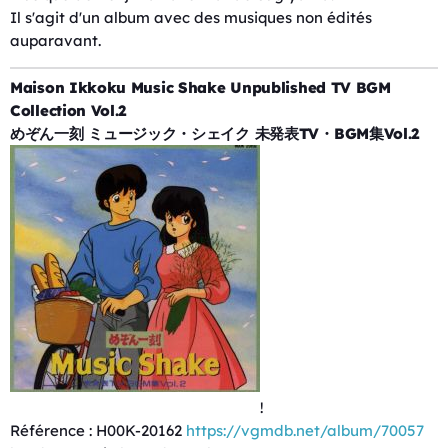
Il s'agit d'un album avec des musiques non édités
auparavant.
Maison Ikkoku Music Shake Unpublished TV BGM
Collection Vol.2
めぞん一刻 ミュージック・シェイク 未発表TV・BGM集Vol.2
!
Référence : H00K-20162
https://vgmdb.net/album/70057