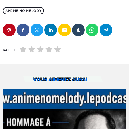
ANIME NO MELODY
email
RATE IT
VOUS AIMEREZ AUSSI