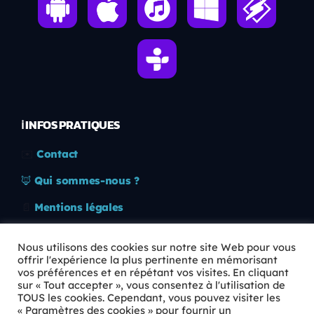
ℹ️ INFOS PRATIQUES
✉️
Contact
🦊
Qui sommes-nous ?
📄
Mentions légales
🔒
Confidentialité
Nous utilisons des cookies sur notre site Web pour vous
offrir l'expérience la plus pertinente en mémorisant
🛡️
RGPD
vos préférences et en répétant vos visites. En cliquant
sur « Tout accepter », vous consentez à l'utilisation de
Copyright © 2026 Animkids. Tous droits réservés.
TOUS les cookies. Cependant, vous pouvez visiter les
« Paramètres des cookies » pour fournir un