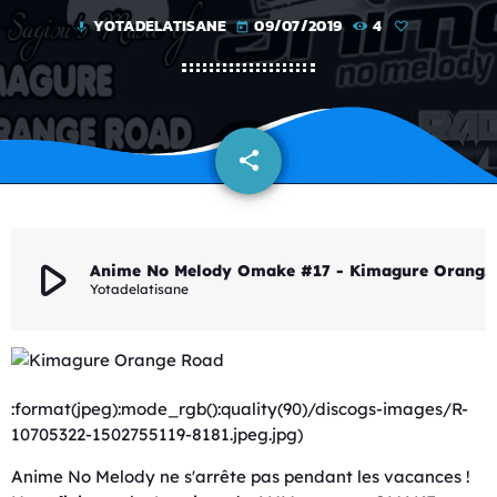
YOTADELATISANE
09/07/2019
4
mic
today
share
email
play_arrow
Anime No Melody Omake #17 - Kimagure Orange Road Special ( Max & Co) -
Yotadelatisane
:format(jpeg):mode_rgb():quality(90)/discogs-images/R-
10705322-1502755119-8181.jpeg.jpg)
Anime No Melody ne s'arrête pas pendant les vacances !