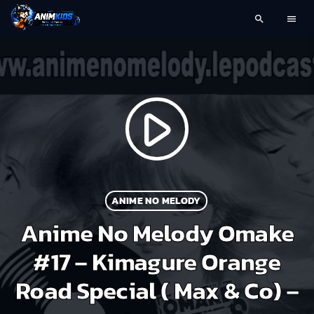
search
menu
play_arrow
ANIME NO MELODY
Anime No Melody Omake
#17 – Kimagure Orange
Road Special ( Max & Co) –