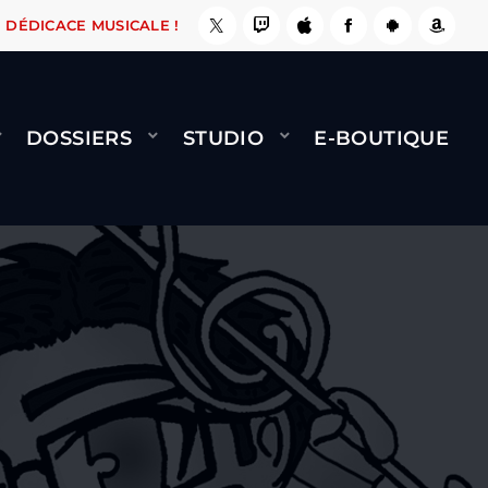
, ÇA LE FAIT !
NAMI
BERNARD MINET - FLY 
DÉDICACE MUSICALE !
DOSSIERS
STUDIO
E-BOUTIQUE