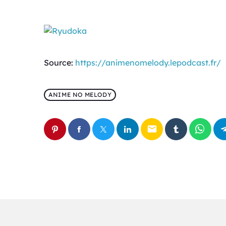
Source:
https://animenomelody.lepodcast.fr/
ANIME NO MELODY
email