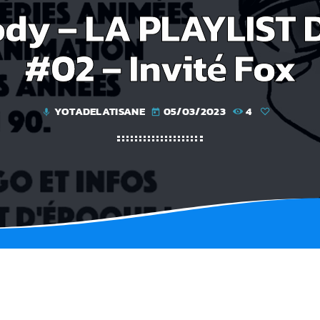
dy – LA PLAYLIST
#02 – Invité Fox
YOTADELATISANE
05/03/2023
4
mic
today