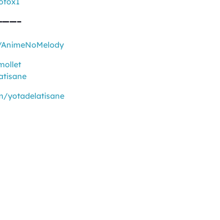
ofox1
———–
m/AnimeNoMelody
mollet
atisane
m/yotadelatisane