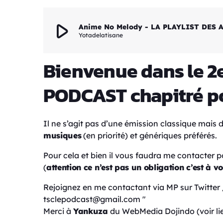
play_arrow
Anime No Melody - LA PLAYLIST DES 
Yotadelatisane
Bienvenue dans le 2
PODCAST chapitré po
Il ne s’agit pas d’une émission classique mais
musiques
(en priorité) et génériques préférés.
Pour cela et bien il vous faudra me contacter po
(
attention ce n’est pas un obligation c’est à v
Rejoignez en me contactant via MP sur Twitt
tsclepodcast@gmail.com "
Merci à
Yankuza
du WebMedia Dojindo (voir lien