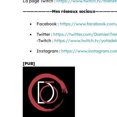
La page Twitch :
https://www.twitch.tv/thenet
———————–Mes réseaux sociaux—————
Facebook :
https://www.facebook.co
Twitter :
https://twitter.com/DamienTre
-Twitch :
https://www.twitch.tv/yotadel
Instagram :
https://www.instagram.co
[PUB]