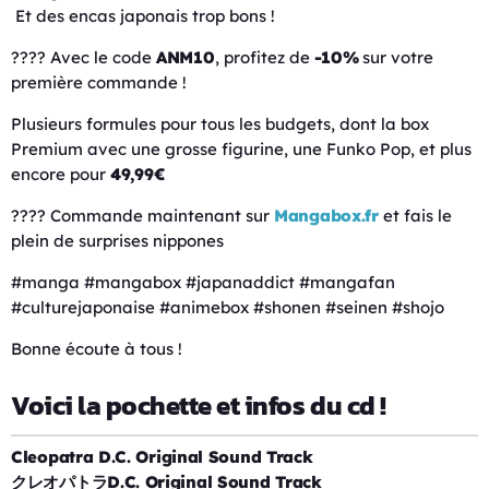
Et des encas japonais trop bons !
???? Avec le code
ANM10
, profitez de
-10%
sur votre
première commande !
Plusieurs formules pour tous les budgets, dont la box
Premium avec une grosse figurine, une Funko Pop, et plus
encore pour
49,99€
???? Commande maintenant sur
Mangabox.fr
et fais le
plein de surprises nippones
#manga #mangabox #japanaddict #mangafan
#culturejaponaise #animebox #shonen #seinen #shojo
Bonne écoute à tous !
Voici la pochette et infos du cd !
Cleopatra D.C. Original Sound Track
クレオパトラD.C. Original Sound Track