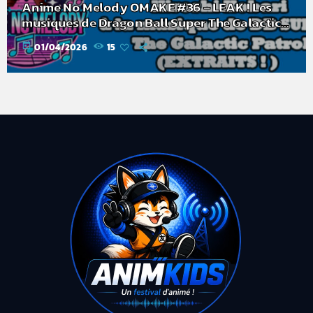
Anime No Melody OMAKE #36 – LEAK ! Les
musiques de Dragon Ball Super The Galactic
Patrol Fish
today
01/04/2026
15