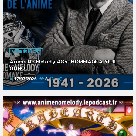
ANIME NO MELODY
Anime No Melody #85- HOMMAGE A YUJI
OHNO
today
17/07/2026
8