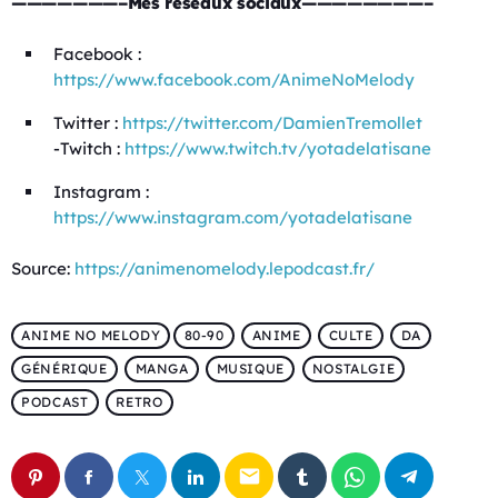
———————–Mes réseaux sociaux————————–
Facebook :
https://www.facebook.com/AnimeNoMelody
Twitter :
https://twitter.com/DamienTremollet
-Twitch :
https://www.twitch.tv/yotadelatisane
Instagram :
https://www.instagram.com/yotadelatisane
Source:
https://animenomelody.lepodcast.fr/
ANIME NO MELODY
80-90
ANIME
CULTE
DA
GÉNÉRIQUE
MANGA
MUSIQUE
NOSTALGIE
PODCAST
RETRO
email