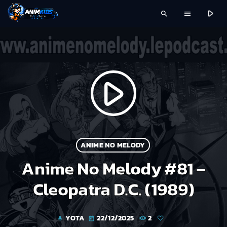
play_arrow
search
menu
play_arrow
ANIME NO MELODY
Anime No Melody #81 –
Cleopatra D.C. (1989)
YOTA
22/12/2025
2
mic
today