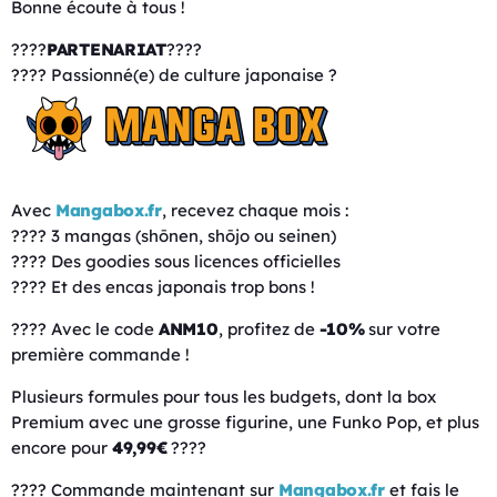
Bonne écoute à tous !
????
PARTENARIAT
????
???? Passionné(e) de culture japonaise ?
Avec
Mangabox.fr
, recevez chaque mois :
???? 3 mangas (shōnen, shōjo ou seinen)
???? Des goodies sous licences officielles
???? Et des encas japonais trop bons !
???? Avec le code
ANM10
, profitez de
-10%
sur votre
première commande !
Plusieurs formules pour tous les budgets, dont la box
Premium avec une grosse figurine, une Funko Pop, et plus
encore pour
49,99€
????
???? Commande maintenant sur
Mangabox.fr
et fais le