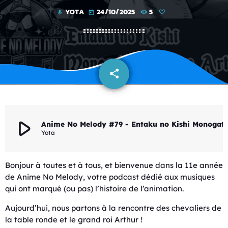
YOTA
24/10/2025
5
mic
today
share
email
play_arrow
Anime No Melody #79 - Entaku no Kishi 
Yota
Bonjour à toutes et à tous, et bienvenue dans la 11e année
de Anime No Melody, votre podcast dédié aux musiques
qui ont marqué (ou pas) l’histoire de l’animation.
Aujourd’hui, nous partons à la rencontre des chevaliers de
la table ronde et le grand roi Arthur !