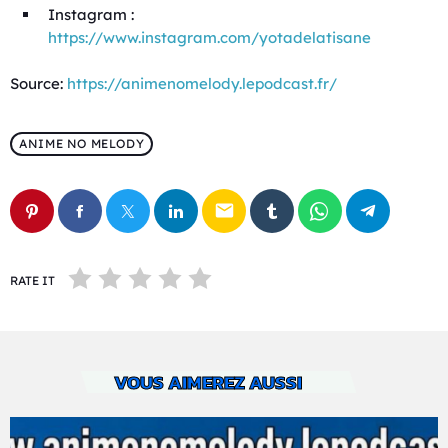
Instagram :
https://www.instagram.com/yotadelatisane
Source:
https://animenomelody.lepodcast.fr/
ANIME NO MELODY
email
RATE IT
VOUS AIMEREZ AUSSI