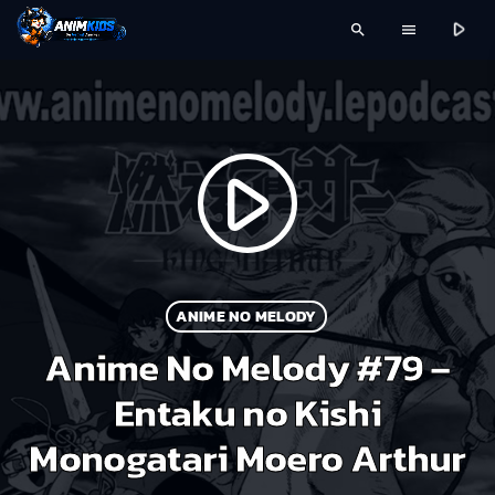
play_arrow
search
menu
play_arrow
ANIME NO MELODY
Anime No Melody #79 –
Entaku no Kishi
Monogatari Moero Arthur