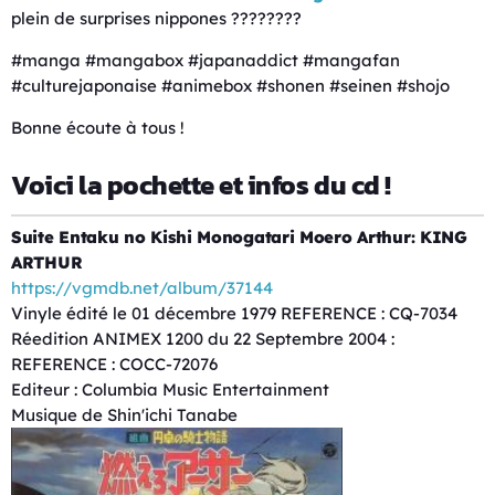
plein de surprises nippones ????????
#manga #mangabox #japanaddict #mangafan
#culturejaponaise #animebox #shonen #seinen #shojo
Bonne écoute à tous !
Voici la pochette et infos du cd !
Suite Entaku no Kishi Monogatari Moero Arthur: KING
ARTHUR
https://vgmdb.net/album/37144
Vinyle édité le 01 décembre 1979 REFERENCE : CQ-7034
Réedition ANIMEX 1200 du 22 Septembre 2004 :
REFERENCE : COCC-72076
Editeur : Columbia Music Entertainment
Musique de Shin'ichi Tanabe