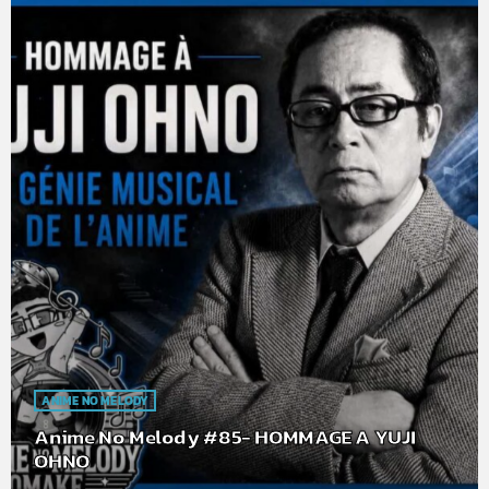
ANIME NO MELODY
Anime No Melody #85- HOMMAGE A YUJI
OHNO