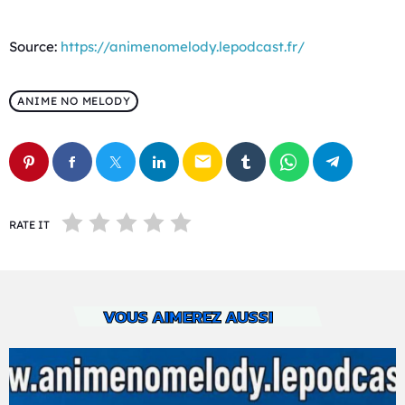
Source:
https://animenomelody.lepodcast.fr/
ANIME NO MELODY
email
RATE IT
VOUS AIMEREZ AUSSI