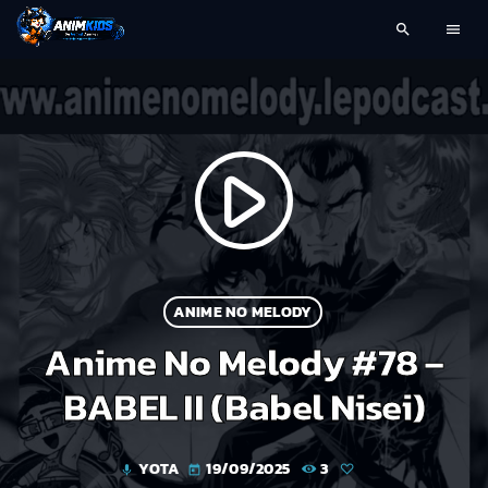
search
menu
play_arrow
ANIME NO MELODY
Anime No Melody #78 –
BABEL II (Babel Nisei)
YOTA
19/09/2025
3
mic
today