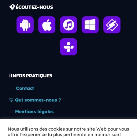
🎧 ÉCOUTEZ-NOUS
ℹ️ INFOS PRATIQUES
✉️
Contact
🦊
Qui sommes-nous ?
📄
Mentions légales
🔒
Confidentialité
Nous utilisons des cookies sur notre site Web pour vous
offrir l'expérience la plus pertinente en mémorisant
🛡️
RGPD