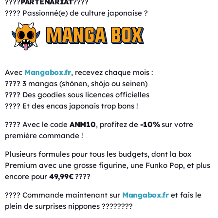
????
PARTENARIAT
????
???? Passionné(e) de culture japonaise ?
Avec
Mangabox.fr
, recevez chaque mois :
???? 3 mangas (shōnen, shōjo ou seinen)
???? Des goodies sous licences officielles
???? Et des encas japonais trop bons !
???? Avec le code
ANM10
, profitez de
-10%
sur votre
première commande !
Plusieurs formules pour tous les budgets, dont la box
Premium avec une grosse figurine, une Funko Pop, et plus
encore pour
49,99€
????
???? Commande maintenant sur
Mangabox.fr
et fais le
plein de surprises nippones ????????