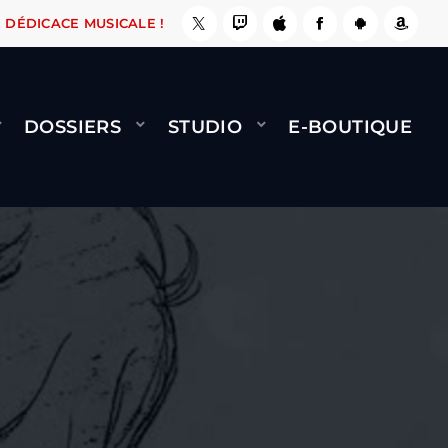
NAMI
BERNARD MINET - FLY (GÉNÉRIQUE)
COOL CE SITE !
DÉDICACE MUSICALE !
DOSSIERS
STUDIO
E-BOUTIQUE