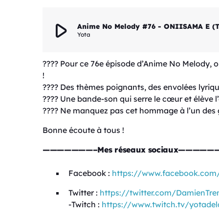
play_arrow
Anime No Melody #76 - ONIISAMA E (Trè
Yota
???? Pour ce 76e épisode d’Anime No Melody, 
!
???? Des thèmes poignants, des envolées lyriqu
???? Une bande-son qui serre le cœur et élève l
???? Ne manquez pas cet hommage à l’un des g
Bonne écoute à tous !
———————–Mes réseaux sociaux—————
Facebook :
https://www.facebook.co
Twitter :
https://twitter.com/DamienTre
-Twitch :
https://www.twitch.tv/yotadel