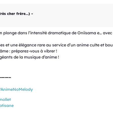
s cher frère...) -
on plonge dans l’intensité dramatique de Oniisama e… ave
es et une élégance rare au service d’un anime culte et bou
’âme : préparez-vous à vibrer !
éants de la musique d’anime !
———–
m/AnimeNoMelody
mollet
atisane