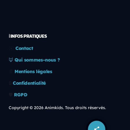
ℹ️ INFOS PRATIQUES
✉️
Contact
🦊
Qui sommes-nous ?
📄
Mentions légales
🔒
Confidentialité
🛡️
RGPD
Copyright © 2026 Animkids. Tous droits réservés.
share
email