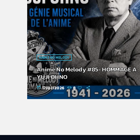
ANIME NO MELODY
Anime No Melody #85- HOMMAGE A
YUJI OHNO
17/07/2026
8
today