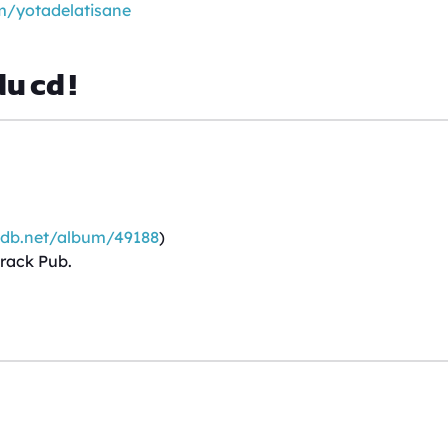
m/yotadelatisane
u cd !
mdb.net/album/49188
)
track Pub.