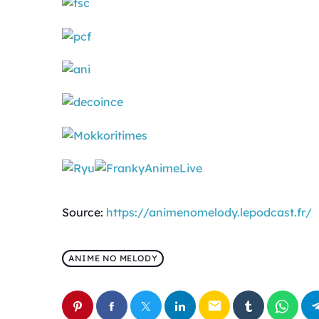
Source:
https://animenomelody.lepodcast.fr/
ANIME NO MELODY
email