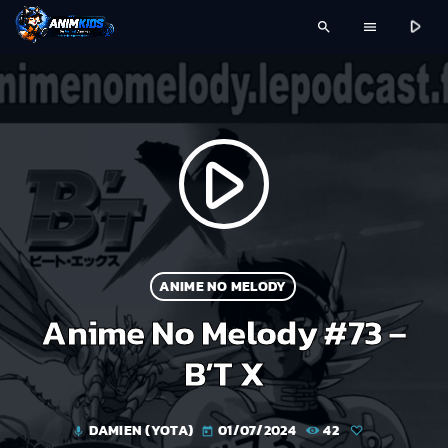
play_arrow
search
menu
play_arrow
ANIME NO MELODY
Anime No Melody #73 –
B’T X
DAMIEN (YOTA)
01/07/2024
42
mic
today