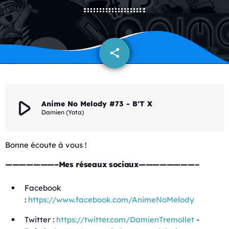
share
email
play_arrow
Anime No Melody #73 - B'T X
Damien (Yota)
Bonne écoute à vous !
———————–Mes réseaux sociaux————————–
Facebook
:
https://www.facebook.com/AnimeNoMelody
Twitter :
https://twitter.com/DamienTremollet
-