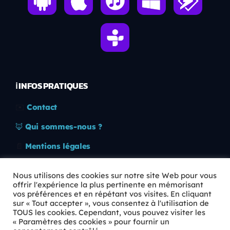
ℹ️ INFOS PRATIQUES
✉️
Contact
🦊
Qui sommes-nous ?
📄
Mentions légales
🔒
Confidentialité
Nous utilisons des cookies sur notre site Web pour vous
offrir l'expérience la plus pertinente en mémorisant
🛡️
RGPD
vos préférences et en répétant vos visites. En cliquant
sur « Tout accepter », vous consentez à l'utilisation de
Copyright © 2026 Animkids. Tous droits réservés.
TOUS les cookies. Cependant, vous pouvez visiter les
« Paramètres des cookies » pour fournir un