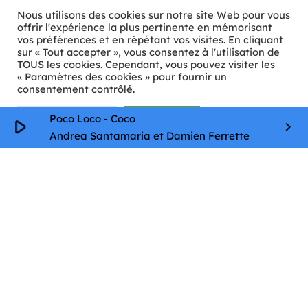
Nous utilisons des cookies sur notre site Web pour vous
offrir l'expérience la plus pertinente en mémorisant
vos préférences et en répétant vos visites. En cliquant
sur « Tout accepter », vous consentez à l'utilisation de
ℹ️ INFOS PRATIQUES
TOUS les cookies. Cependant, vous pouvez visiter les
« Paramètres des cookies » pour fournir un
✉️
Contact
consentement contrôlé.
🦊
Qui sommes-nous ?
Paramètres Cookie
Tout accepter
Poco Loco - Coco
play_arrow
keyboard_arrow_right
Andrea Santamaria et Damien Ferrette
📄
Mentions légales
🔒
Confidentialité
🛡️
RGPD
Copyright © 2026 Animkids. Tous droits réservés.