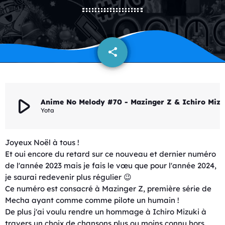
share
email
play_arrow
Anime No Melody #70 - Mazinger Z & Ichi
Yota
Joyeux Noël à tous !
Et oui encore du retard sur ce nouveau et dernier numéro
de l'année 2023 mais je fais le vœu que pour l'année 2024,
je saurai redevenir plus régulier 😉
Ce numéro est consacré à Mazinger Z, première série de
Mecha ayant comme comme pilote un humain !
De plus j'ai voulu rendre un hommage à Ichiro Mizuki à
travers un choix de chansons plus ou moins connu hors