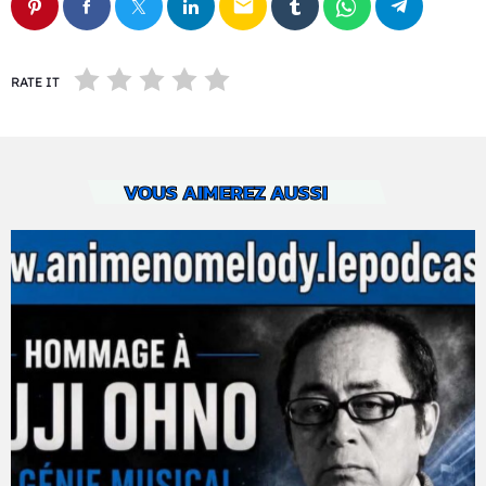
email
RATE IT
VOUS AIMEREZ AUSSI