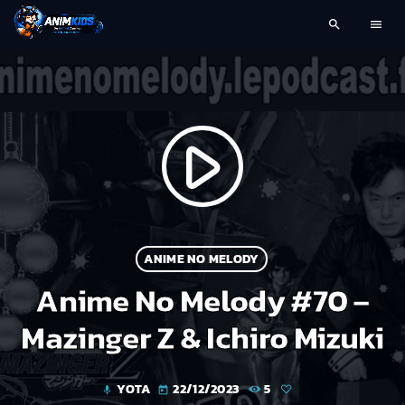
search
menu
play_arrow
ANIME NO MELODY
Anime No Melody #70 –
Mazinger Z & Ichiro Mizuki
YOTA
22/12/2023
5
mic
today