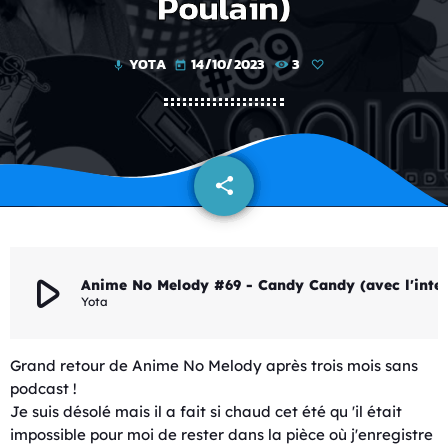
Poulain)
YOTA
14/10/2023
3
mic
today
share
email
play_arrow
Anime No Melody #69 - Candy Candy (avec
Yota
Grand retour de Anime No Melody après trois mois sans
podcast !
Je suis désolé mais il a fait si chaud cet été qu 'il était
impossible pour moi de rester dans la pièce où j'enregistre