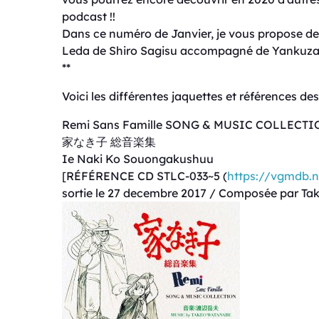
podcast !!
Dans ce numéro de Janvier, je vous propose de
Leda de Shiro Sagisu accompagné de Yankuza. S
**
Voici les différentes jaquettes et références d
Remi Sans Famille SONG & MUSIC COLLECT
家なき子 総音楽集
Ie Naki Ko Souongakushuu
[RÉFÉRENCE CD STLC-033~5 (
https://vgmdb.
sortie le 27 decembre 2017 / Composée par T