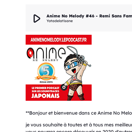
play_arrow
Anime No Melody #46 - Remi Sans Fami
Yotadelatisane
**Bonjour et bienvenue dans ce Anime No Melo
je vous souhaite à toutes et à tous mes meill
vous pourrez encore découvrir en 2020 d'autres 