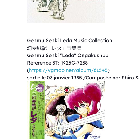
Genmu Senki Leda Music Collection
幻夢戦記「レダ」音楽集
Genmu Senki "Leda" Ongakushuu
Référence 3T: [K25G-7238
(
https://vgmdb.net/album/61545
)
sortie le 03 janvier 1985 /Composée par Shiro S