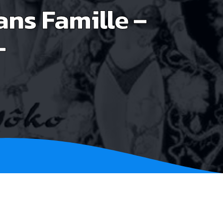
ns Famille –
–