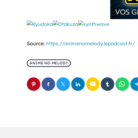
Source:
https://animenomelody.lepodcast.fr/
ANIME NO MELODY
email