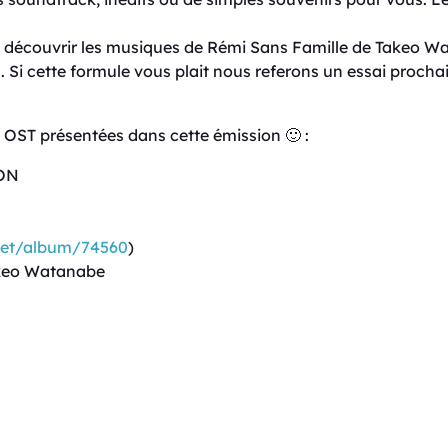
 découvrir les musiques de Rémi Sans Famille de Takeo Wat
i cette formule vous plait nous referons un essai procha
es OST présentées dans cette émission 🙂 :
ION
net/album/74560
)
akeo Watanabe