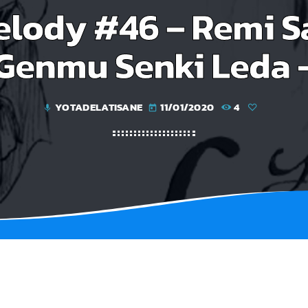
lody #46 – Remi Sa
Genmu Senki Leda 
YOTADELATISANE
11/01/2020
4
mic
today