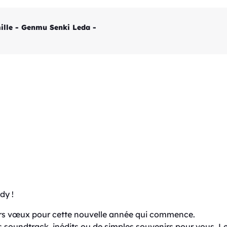
lle - Genmu Senki Leda -
dy !
eurs vœux pour cette nouvelle année qui commence.
soundtrack, inédits ou de simples souvenirs pour vous. Le 