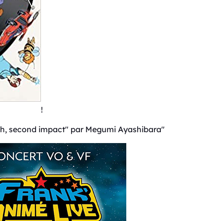
!
h, second impact" par Megumi Ayashibara"