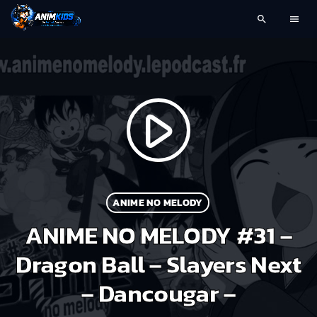
search
menu
play_arrow
ANIME NO MELODY
ANIME NO MELODY #31 –
Dragon Ball – Slayers Next
– Dancougar –