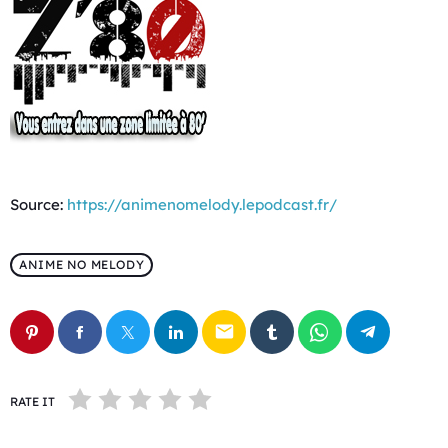
Source:
https://animenomelody.lepodcast.fr/
ANIME NO MELODY
email
RATE IT