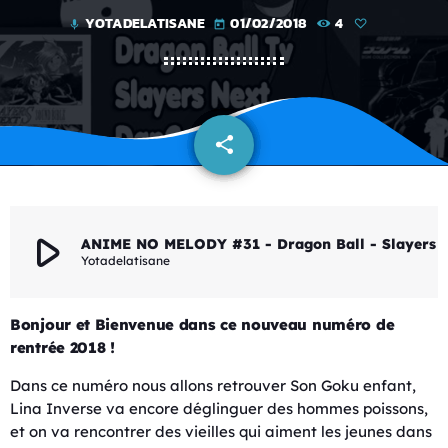
YOTADELATISANE
01/02/2018
4
mic
today
share
email
play_arrow
ANIME NO MELODY #31 - Dragon Ball - Sla
Yotadelatisane
Bonjour et Bienvenue dans ce nouveau numéro de
rentrée 2018 !
Dans ce numéro nous allons retrouver Son Goku enfant,
Lina Inverse va encore déglinguer des hommes poissons,
et on va rencontrer des vieilles qui aiment les jeunes dans