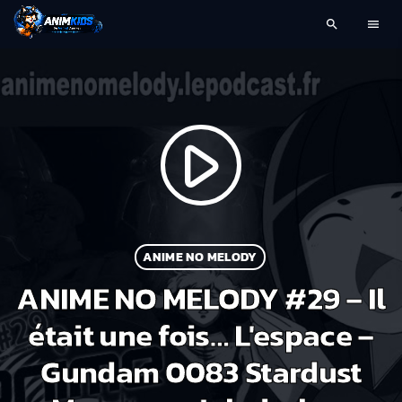
search
menu
play_arrow
ANIME NO MELODY
ANIME NO MELODY #29 – Il
était une fois… L'espace –
Gundam 0083 Stardust