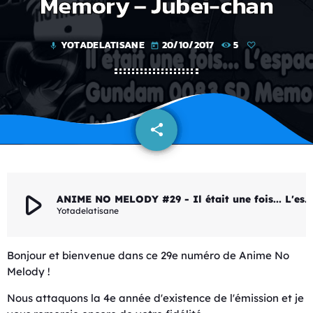
Memory – Jubei-chan
YOTADELATISANE
20/10/2017
5
mic
today
share
email
play_arrow
ANIME NO MELODY #29 - Il était une fois... L'espace - Gundam 0083 Stardust Memory - Jubei-chan
Yotadelatisane
Bonjour et bienvenue dans ce 29e numéro de Anime No
Melody !
Nous attaquons la 4e année d'existence de l'émission et je