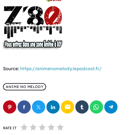
Source:
https://animenomelody.lepodcast.fr/
ANIME NO MELODY
email
RATE IT