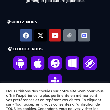
gaming et pop culture japonaise.
🌐 SUIVEZ-NOUS
🎧 ÉCOUTEZ-NOUS
Nous utilisons des cookies sur notre site Web pour vous
offrir l'expérience la plus pertinente en mémorisant
vos préférences et en répétant vos visites. En cliquant
ℹ️ INFOS PRATIQUES
sur « Tout accepter », vous consentez à l'utilisation de
TOUS les cookies. Cependant, vous pouvez visiter les