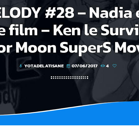
ODY #28 – Nadia et
e film – Ken le Surv
lor Moon SuperS Mov
YOTADELATISANE
07/06/2017
4
mic
today