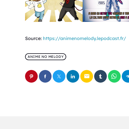
Source:
https://animenomelody.lepodcast.fr/
ANIME NO MELODY
email