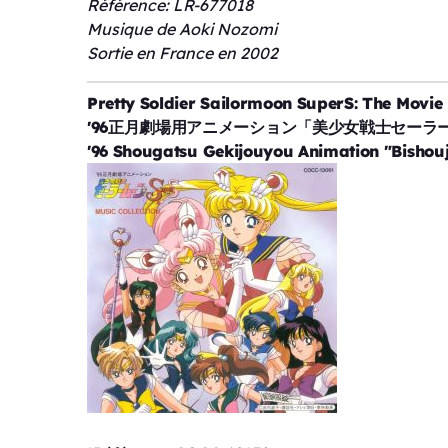
Référence: LR-677018
Musique de Aoki Nozomi
Sortie en France en 2002
Pretty Soldier Sailormoon SuperS: The Mov
'96正月劇場用アニメーション「美少女戦士セーラームーン
'96 Shougatsu Gekijouyou Animation "Bisho