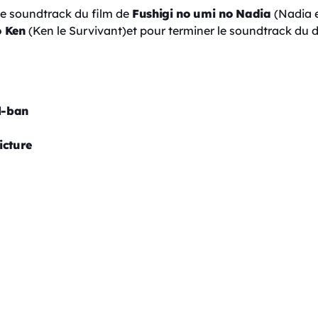
le soundtrack du film de
Fushigi no umi no Nadia
(Nadia et
o Ken
(Ken le Survivant)et pour terminer le soundtrack du d
l-ban
icture