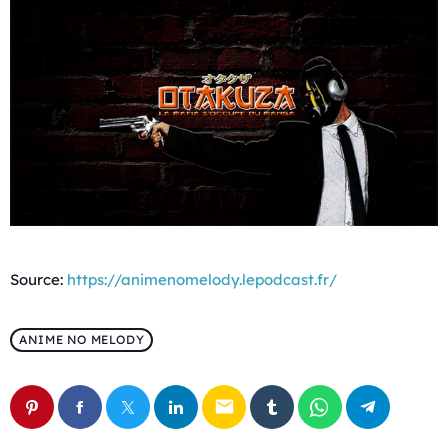
Source:
https://animenomelody.lepodcast.fr/
ANIME NO MELODY
email