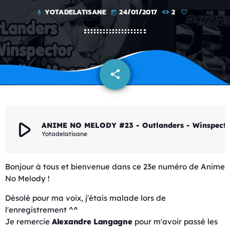
YOTADELATISANE
24/01/2017
2
mic
today
share
email
play_arrow
ANIME NO MELODY #23 - Outlanders - Winsp
Yotadelatisane
Bonjour à tous et bienvenue dans ce 23e numéro de Anime
No Melody !
Désolé pour ma voix, j'étais malade lors de
l'enregistrement ^^
Je remercie
Alexandre Langagne
pour m'avoir passé les