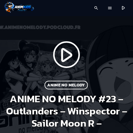
play_arrow
search
menu
play_arrow
ANIME NO MELODY
ANIME NO MELODY #23 –
Outlanders – Winspector –
Sailor Moon R –