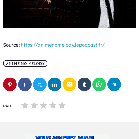
Source:
https://animenomelody.lepodcast.fr/
ANIME NO MELODY
email
RATE IT
VOUS AIMEREZ AUSSI