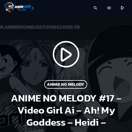
play_arrow
search
menu
play_arrow
ANIME NO MELODY
ANIME NO MELODY #17 –
Video Girl Ai – Ah! My
Goddess – Heidi –