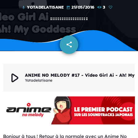
YOTADELATISANE
21/05/2016
3
mic
today
share
email
play_arrow
ANIME NO MELODY #17 - Video Girl 
Yotadelatisane
Bonjour à tous ! Retour à la normale avec un Anime No