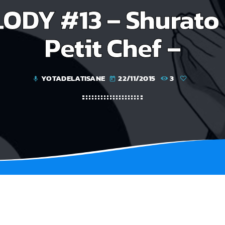
DY #13 – Shurato –
Petit Chef –
YOTADELATISANE
22/11/2015
3
mic
today