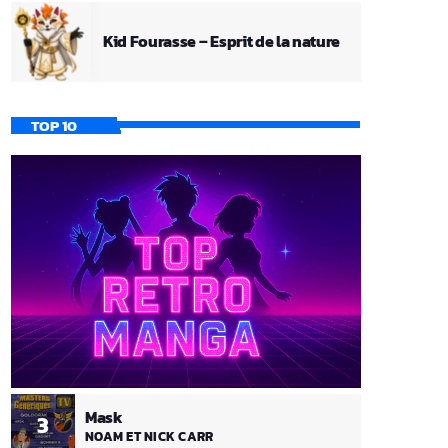
Kid Fourasse – Esprit de la nature
TOP 10
Mask
3
NOAM ET NICK CARR