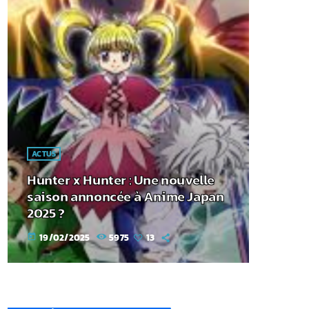
ACTUS
Hunter x Hunter : Une nouvelle
saison annoncée à Anime Japan
2025 ?
19/02/2025
5975
13
today