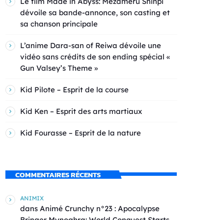
Le film Made in Abyss: Mezameru Shinpi
dévoile sa bande-annonce, son casting et
sa chanson principale
L’anime Dara-san of Reiwa dévoile une
vidéo sans crédits de son ending spécial «
Gun Valsey’s Theme »
Kid Pilote – Esprit de la course
Kid Ken – Esprit des arts martiaux
Kid Fourasse – Esprit de la nature
COMMENTAIRES RÉCENTS
ANIMIX
dans
Animé Crunchy n°23 : Apocalypse
Bringer Mynoghra: World Conquest Starts