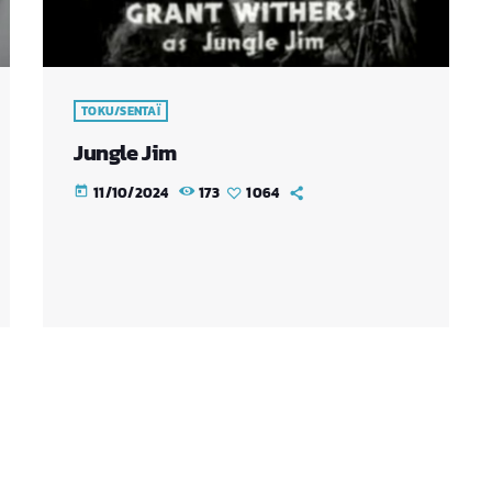
TOKU/SENTAÏ
Jungle Jim
11/10/2024
173
1064
today