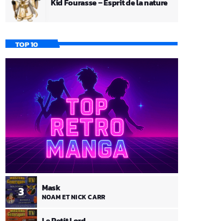
Kid Fourasse – Esprit de la nature
TOP 10
Mask
3
NOAM ET NICK CARR
Le Petit Lord