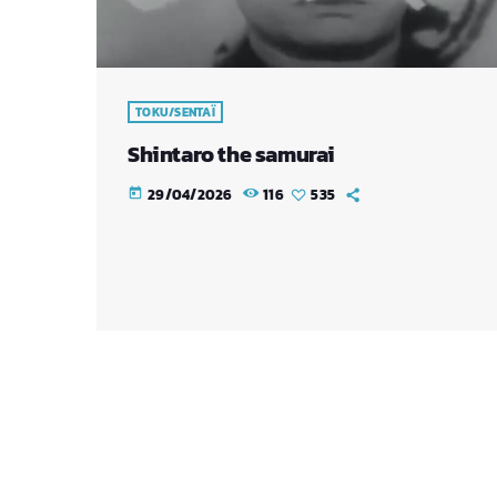
TOKU/SENTAÏ
Shintaro the samurai
29/04/2026
116
535
today