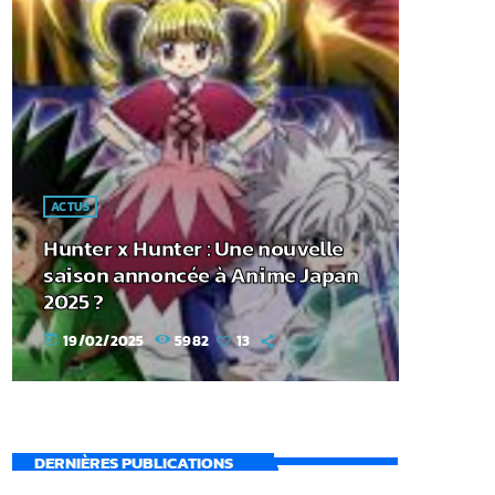
ACTUS
Hunter x Hunter : Une nouvelle
saison annoncée à Anime Japan
2025 ?
19/02/2025
5982
13
today
DERNIÈRES PUBLICATIONS