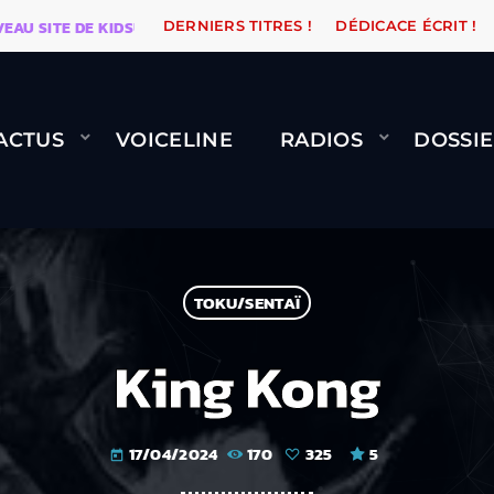
ITE DE KIDSUNE
WARÉTRO
ORANGE ROAD QUI PASSE
DERNIERS TITRES !
DÉDICACE ÉCRIT !
ACTUS
VOICELINE
RADIOS
DOSSIE
TOKU/SENTAÏ
King Kong
17/04/2024
170
325
5
today