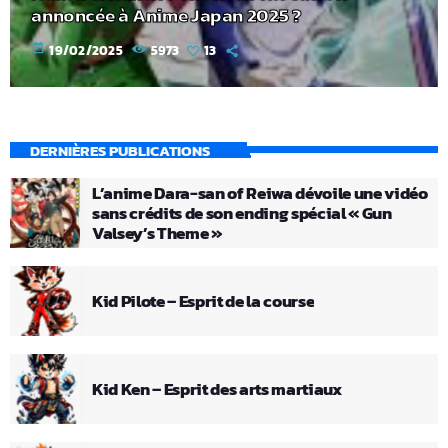
annoncée à Anime Japan 2025 ?
today
19/02/2025
5973
13
DERNIÈRES PUBLICATIONS
L’anime Dara-san of Reiwa dévoile une vidéo
sans crédits de son ending spécial « Gun
Valsey’s Theme »
Kid Pilote – Esprit de la course
Kid Ken – Esprit des arts martiaux