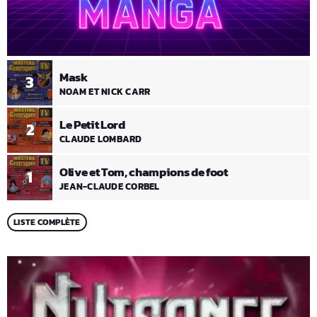
Mask
3
NOAM ET NICK CARR
Le Petit Lord
2
CLAUDE LOMBARD
Olive et Tom, champions de foot
1
JEAN-CLAUDE CORBEL
LISTE COMPLÈTE