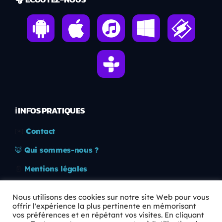
ℹ️ INFOS PRATIQUES
✉️
Contact
🦊
Qui sommes-nous ?
📄
Mentions légales
🔒
Confidentialité
Nous utilisons des cookies sur notre site Web pour vous
offrir l'expérience la plus pertinente en mémorisant
🛡️
RGPD
vos préférences et en répétant vos visites. En cliquant