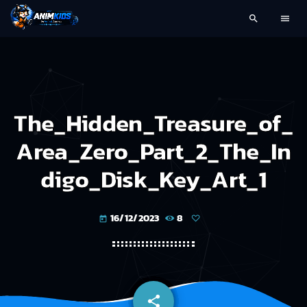
search
menu
The_Hidden_Treasure_of_
Area_Zero_Part_2_The_In
digo_Disk_Key_Art_1
16/12/2023
8
today
share
email