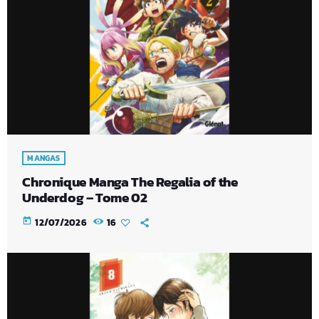
MANGAS
Chronique Manga The Regalia of the
Underdog – Tome 02
today
12/07/2026
16