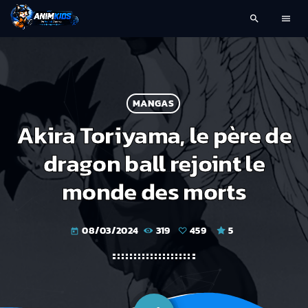
search
menu
MANGAS
Akira Toriyama, le père de
dragon ball rejoint le
monde des morts
08/03/2024
319
459
5
today