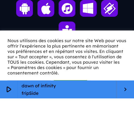
Nous utilisons des cookies sur notre site Web pour vous
offrir l'expérience la plus pertinente en mémorisant
vos préférences et en répétant vos visites. En cliquant
sur « Tout accepter », vous consentez à l'utilisation de
ℹ️ INFOS PRATIQUES
TOUS les cookies. Cependant, vous pouvez visiter les
« Paramètres des cookies » pour fournir un
✉️
Contact
consentement contrôlé.
🦊
Qui sommes-nous ?
Paramètres Cookie
Tout accepter
dawn of infinity
play_arrow
keyboard_arrow_right
fripSide
📄
Mentions légales
🔒
Confidentialité
🛡️
RGPD
Copyright © 2026 Animkids. Tous droits réservés.