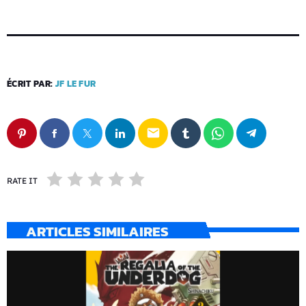
ÉCRIT PAR:
JF LE FUR
email
RATE IT
ARTICLES SIMILAIRES