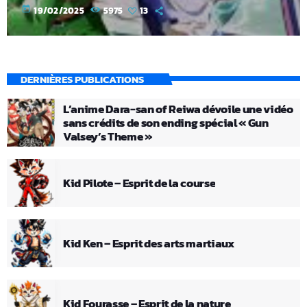
today
19/02/2025
5975
13
DERNIÈRES PUBLICATIONS
L’anime Dara-san of Reiwa dévoile une vidéo
sans crédits de son ending spécial « Gun
Valsey’s Theme »
Kid Pilote – Esprit de la course
Kid Ken – Esprit des arts martiaux
Kid Fourasse – Esprit de la nature