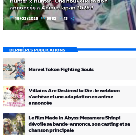
Hunter x Hunter : Une nouvelle saison
annoncée à Anime Japan 2025 ?
today
19/02/2025
5982
13
DERNIÈRES PUBLICATIONS
Marvel Tokon Fighting Souls
Villains Are Destined to Die : le webtoon
s’achève et une adaptation en anime
annoncée
Le film Made in Abyss: Mezameru Shinpi
dévoile sa bande-annonce, son casting et sa
chanson principale