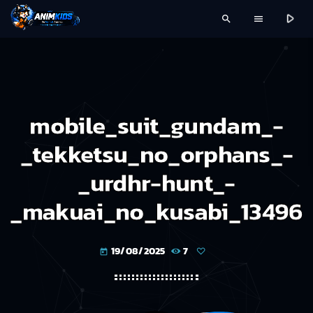
play_arrow
search
menu
mobile_suit_gundam_-
_tekketsu_no_orphans_-
_urdhr-hunt_-
_makuai_no_kusabi_13496
19/08/2025
7
today